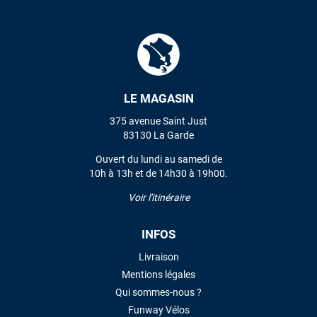
L'envoi a été rapide. La voile est arrivée en super état.
Mauruuru roa.
VOIR TOUS LES AVIS
LE MAGASIN
LAISSER UN AVIS
375 avenue Saint Just
83130 La Garde
Ouvert du lundi au samedi de
10h à 13h et de 14h30 à 19h00.
Voir l'itinéraire
INFOS
Livraison
Mentions légales
Qui sommes-nous ?
Funway Vélos