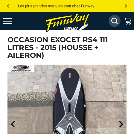
Les plus grandes marques sont chez Funway
Jusqu’à -75% de remise sur le windsurf, wingfoil, etc...
💰 Meilleur prix garanti — Moins cher ailleurs ? On s’aligne !
OCCASION EXOCET RS4 111
Besoin de conseils de pro ? Appelle nous !
LITRES - 2015 (HOUSSE +
AILERON)