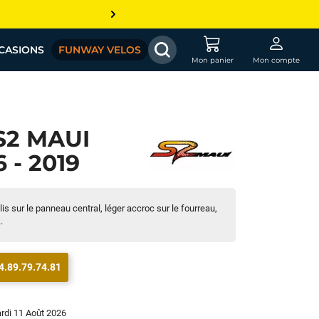
CASIONS
FUNWAY VELOS
Mon panier
Mon compte
S2 MAUI
 - 2019
is sur le panneau central, léger accroc sur le fourreau,
.
4.89.79.74.81
ardi 11 Août 2026