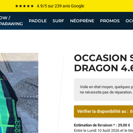
Les plus grandes marques sont chez Funway
DW /
Jusqu’à -75% de remise sur le windsurf, wingfoil, etc...
PADDLE
SURF
NÉOPRÈNE
PROMOS
OC
PARAWING
💰 Meilleur prix garanti — Moins cher ailleurs ? On s’aligne !
Besoin de conseils de pro ? Appelle nous !
OCCASION 
DRAGON 4.6
Voile en état moyen, quelques pl
ne nécessite pas de réparation..
Vérifier la disponibilité au :
0
Estimation de livraison * : 29,00 €
Entre le Lundi 10 Août 2026 et le M