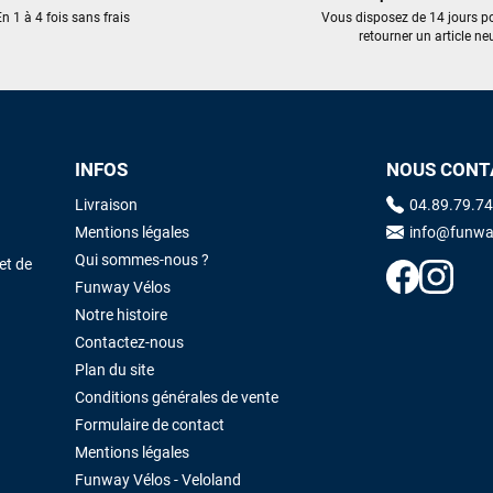
trouvé une pépite à laquelle je n'aurais jamais pensé ! Excellent conseil
n 1 à 4 fois sans frais
Vous disposez de 14 jours p
excellent prix et en plus super sympas. Merci encore pour cette severne
retourner un article neu
dyno !
Maronui RICHMOND
il y a 3 mois
J'ai acheté une voile d'occasion depuis Tahiti. Super service. L'envoi a
INFOS
NOUS CONT
été rapide. La voile est arrivée en super état. Mauruuru roa.
Livraison
04.89.79.74
Mentions légales
info@funwa
VOIR TOUS LES AVIS
LAISSER UN AVIS
Qui sommes-nous ?
et de
Funway Vélos
Notre histoire
Contactez-nous
Plan du site
Conditions générales de vente
Formulaire de contact
Mentions légales
Funway Vélos - Veloland