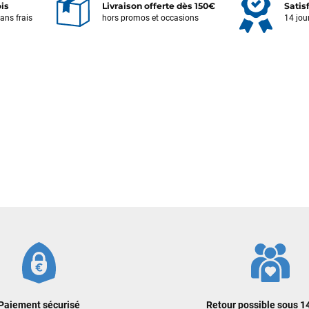
ois
Livraison offerte dès 150€
Satis
sans frais
hors promos et occasions
14 jou
Votre satisfaction est notre priorité !
Découvrez quelques uns de vos
commentaires laissés sur Google
François
il y a un mois
J’ai commandé un pack via leur site internet. À peine la commande
validée, le magasin m’a appelé pour confirmer avec moi les
caractéristiques des équipements, me conseiller sur le matériel à choisir,
et m’a même offert du matériel en plus. Niveau réactivité, c’est au top :
la commande est partie le lendemain, et j’ai bien reçu tout le matériel
dans un colis propre et soigné. Plus qu’à tester ça sur l’eau ! Je
recommande vivement ce magasin pour son professionnalisme et sa
réactivité.
Sébastien BACHELIER
il y a un mois
Cela faisait 6 mois que je galérais à remplacer ma board eux m'ont
Paiement sécurisé
Retour possible sous 14