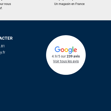
our nous
Un magasin en France
f.
ACTER
.81
y.fr
4.9/5 sur
239 avis
Voir tous les avis