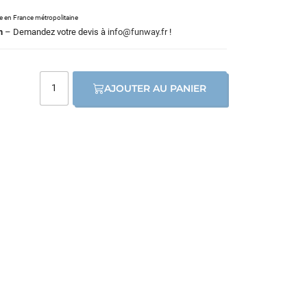
le en France métropolitaine
m
– Demandez votre devis à
info@funway.fr
!
AJOUTER AU PANIER