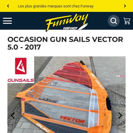
Les plus grandes marques sont chez Funway
Jusqu’à -75% de remise sur le windsurf, wingfoil, etc...
💰 Meilleur prix garanti — Moins cher ailleurs ? On s’aligne !
OCCASION GUN SAILS VECTOR
Besoin de conseils de pro ? Appelle nous !
5.0 - 2017