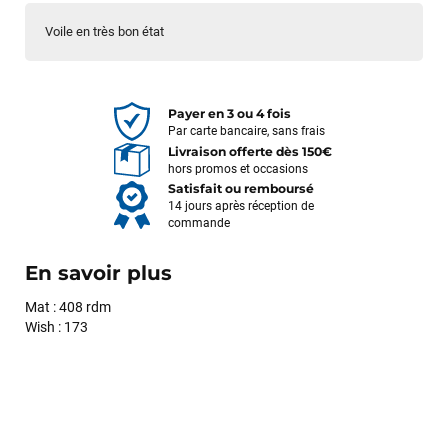
Voile en très bon état
Payer en 3 ou 4 fois
Par carte bancaire, sans frais
Livraison offerte dès 150€
hors promos et occasions
Satisfait ou remboursé
14 jours après réception de
commande
En savoir plus
Mat : 408 rdm
Wish : 173
François
il y a un mois
J’ai commandé un pack via leur site internet. À peine la