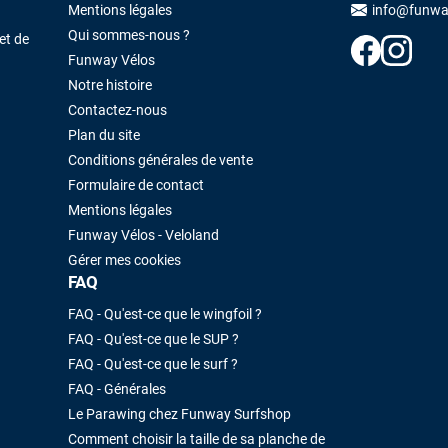
Maronui RICHMOND
il y a 3 mois
Mentions légales
info@funwa
Qui sommes-nous ?
J'ai acheté une voile d'occasion depuis Tahiti. Super service. L'envoi a
et de
été rapide. La voile est arrivée en super état. Mauruuru roa.
Funway Vélos
Notre histoire
Contactez-nous
VOIR TOUS LES AVIS
LAISSER UN AVIS
Plan du site
Conditions générales de vente
Formulaire de contact
Mentions légales
Funway Vélos - Veloland
Gérer mes cookies
FAQ
FAQ - Qu'est-ce que le wingfoil ?
FAQ - Qu'est-ce que le SUP ?
FAQ - Qu'est-ce que le surf ?
FAQ - Générales
Le Parawing chez Funway Surfshop
Comment choisir la taille de sa planche de