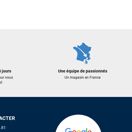
 jours
Une équipe de passionnés
our nous
Un magasin en France
f.
ACTER
.81