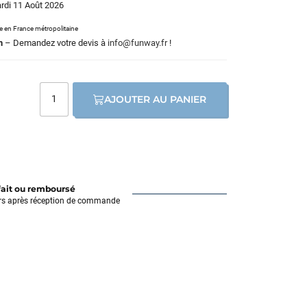
ardi 11 Août 2026
le en France métropolitaine
m
– Demandez votre devis à
info@funway.fr
!
AJOUTER AU PANIER
fait ou remboursé
rs après réception de commande