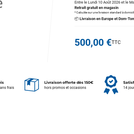
Entre le Lundi 10 Août 2026 et le M
Retrait gratuit en magasin
* Calculée sur une livraison standard à domici
📦
Livraison en Europe et Dom-To
500,00 €
ois
Livraison offerte dès 150€
Satis
sans frais
hors promos et occasions
14 jou
Votre satisfaction est notre priorité !
Découvrez quelques uns de vos