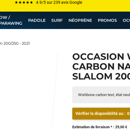
Les plus grandes marques sont chez Funway
DW /
Jusqu’à -75% de remise sur le windsurf, wingfoil, etc...
PADDLE
SURF
NÉOPRÈNE
PROMOS
OC
PARAWING
💰 Meilleur prix garanti — Moins cher ailleurs ? On s’aligne !
Besoin de conseils de pro ? Appelle nous !
 200/250 - 2021
OCCASION
CARBON NA
SLALOM 200
Wishbone carbon test, état neuf 
Vérifier la disponibilité au :
0
Estimation de livraison * : 29,00 €