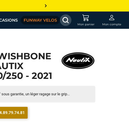
CASIONS
FUNWAY VELOS
Mon panier
Mon compte
 WISHBONE
UTIX
/250 - 2021
sous garantie, un léger ragage sur le grip...
4.89.79.74.81