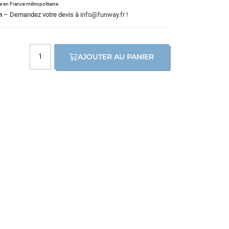
le en France métropolitaine
m
– Demandez votre devis à
info@funway.fr
!
AJOUTER AU PANIER