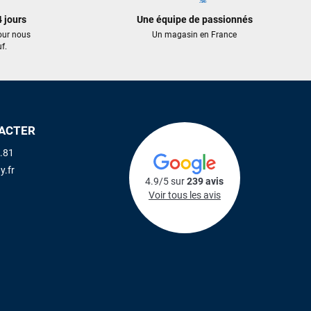
 jours
Une équipe de passionnés
our nous
Un magasin en France
f.
ACTER
.81
y.fr
4.9/5 sur
239 avis
Voir tous les avis