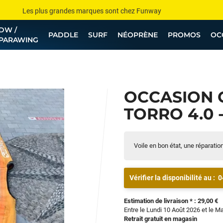
Les plus grandes marques sont chez Funway
DW /
Jusqu’à -75% de remise sur le windsurf, wingfoil, etc...
PADDLE
SURF
NÉOPRÈNE
PROMOS
OC
PARAWING
💰 Meilleur prix garanti — Moins cher ailleurs ? On s’aligne !
Besoin de conseils de pro ? Appelle nous !
OCCASION 
TORRO 4.0 -
Voile en bon état, une réparatio
Vérifier la disponibilité au :
0
Estimation de livraison * : 29,00 €
Entre le Lundi 10 Août 2026 et le M
Retrait gratuit en magasin