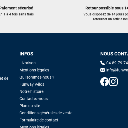
Cela faisait 6 mois que je galérais à remplacer ma board eux m'ont
trouvé une pépite à laquelle je n'aurais jamais pensé ! Excellent conseil
Paiement sécurisé
Retour possible sous 14
excellent prix et en plus super sympas. Merci encore pour cette severne
n 1 à 4 fois sans frais
Vous disposez de 14 jours p
dyno !
retourner un article neu
Maronui RICHMOND
il y a 3 mois
J'ai acheté une voile d'occasion depuis Tahiti. Super service. L'envoi a
été rapide. La voile est arrivée en super état. Mauruuru roa.
INFOS
NOUS CONT
Livraison
04.89.79.74
Mentions légales
info@funwa
VOIR TOUS LES AVIS
LAISSER UN AVIS
Qui sommes-nous ?
et de
Funway Vélos
Notre histoire
Contactez-nous
Plan du site
Conditions générales de vente
Formulaire de contact
Mentions légales