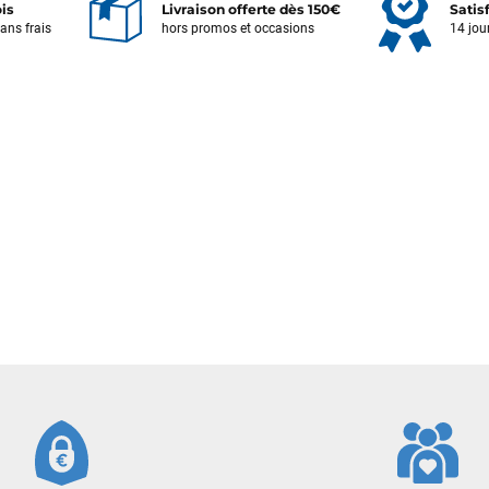
ois
Livraison offerte dès 150€
Satis
sans frais
hors promos et occasions
14 jou
Votre satisfaction est notre priorité !
Découvrez quelques uns de vos
commentaires laissés sur Google
François
il y a un mois
J’ai commandé un pack via leur site internet. À peine la commande
validée, le magasin m’a appelé pour confirmer avec moi les
caractéristiques des équipements, me conseiller sur le matériel à choisir,
et m’a même offert du matériel en plus. Niveau réactivité, c’est au top :
la commande est partie le lendemain, et j’ai bien reçu tout le matériel
dans un colis propre et soigné. Plus qu’à tester ça sur l’eau ! Je
recommande vivement ce magasin pour son professionnalisme et sa
réactivité.
Sébastien BACHELIER
il y a un mois