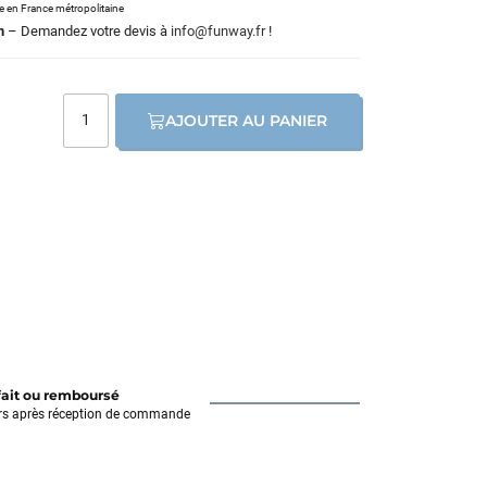
le en France métropolitaine
m
– Demandez votre devis à
info@funway.fr
!
AJOUTER AU PANIER
fait ou remboursé
rs après réception de commande