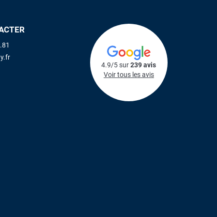
ACTER
.81
y.fr
4.9/5 sur
239 avis
Voir tous les avis