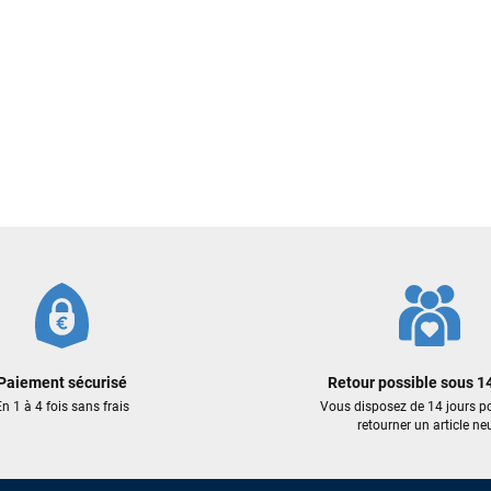
Votre satisfaction est notre priorité !
Découvrez quelques uns de vos
commentaires laissés sur Google
François
il y a un mois
J’ai commandé un pack via leur site internet. À peine la commande
validée, le magasin m’a appelé pour confirmer avec moi les
caractéristiques des équipements, me conseiller sur le matériel à choisir,
et m’a même offert du matériel en plus. Niveau réactivité, c’est au top :
la commande est partie le lendemain, et j’ai bien reçu tout le matériel
dans un colis propre et soigné. Plus qu’à tester ça sur l’eau ! Je
recommande vivement ce magasin pour son professionnalisme et sa
réactivité.
Paiement sécurisé
Retour possible sous 14
Sébastien BACHELIER
il y a un mois
n 1 à 4 fois sans frais
Vous disposez de 14 jours p
Cela faisait 6 mois que je galérais à remplacer ma board eux m'ont
retourner un article neu
trouvé une pépite à laquelle je n'aurais jamais pensé ! Excellent conseil
excellent prix et en plus super sympas. Merci encore pour cette severne
dyno !