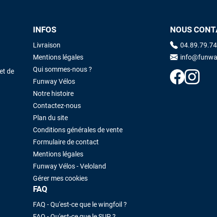
INFOS
NOUS CONT
Maronui RICHMOND
il y a 3 mois
J'ai acheté une voile d'occasion depuis Tahiti. Super service. L'envoi a
Livraison
04.89.79.74
été rapide. La voile est arrivée en super état. Mauruuru roa.
Mentions légales
info@funwa
Qui sommes-nous ?
et de
Funway Vélos
VOIR TOUS LES AVIS
LAISSER UN AVIS
Notre histoire
Contactez-nous
Plan du site
Conditions générales de vente
Formulaire de contact
Mentions légales
Funway Vélos - Veloland
Gérer mes cookies
FAQ
FAQ - Qu'est-ce que le wingfoil ?
FAQ - Qu'est-ce que le SUP ?