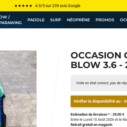
Les plus grandes marques sont chez Funway
DW /
Jusqu’à -75% de remise sur le windsurf, wingfoil, etc...
PADDLE
SURF
NÉOPRÈNE
PROMOS
OC
PARAWING
💰 Meilleur prix garanti — Moins cher ailleurs ? On s’aligne !
Besoin de conseils de pro ? Appelle nous !
OCCASION 
BLOW 3.6 - 
Voile en état correct, pas de ré
Vérifier la disponibilité au :
0
Estimation de livraison * : 29,00 €
Entre le Lundi 10 Août 2026 et le M
Retrait gratuit en magasin