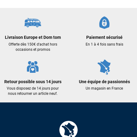
Frédéric sternheim
il y a 2 semaines
Des conseils (par téléphone), du matos d'occasion de bonne
qualité : c'est toujours un plaisir!
Livraison Europe et Dom tom
Paiement sécurisé
Sébastien BACHELIER
il y a 2 semaines
Offerte dès 150€ d'achat hors
En 1 à 4 fois sans frais
Cela faisait 6 mois que je galérais à remplacer ma board eux
occasions et promos
m'ont trouvé une pépite à laquelle je n'aurais jamais pensé !
Excellent conseil excellent prix et en plus super sympas. Merci
encore pour cette severne dyno !
Retour possible sous 14 jours
Une équipe de passionnés
Maronui RICHMOND
il y a 2 mois
Vous disposez de 14 jours pour
Un magasin en France
nous retourner un article neuf.
J'ai acheté une voile d'occasion depuis Tahiti. Super service.
L'envoi a été rapide. La voile est arrivée en super état.
Mauruuru roa.
VOIR TOUS LES AVIS