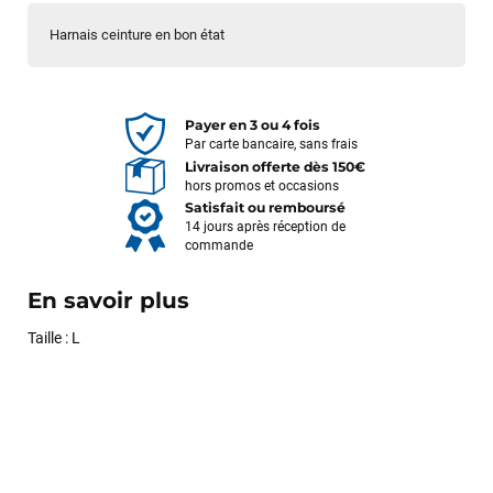
Harnais ceinture en bon état
Payer en 3 ou 4 fois
Par carte bancaire, sans frais
Livraison offerte dès 150€
hors promos et occasions
Satisfait ou remboursé
14 jours après réception de
commande
En savoir plus
Taille : L
François
il y a un mois
J’ai commandé un pack via leur site internet. À peine la
commande validée, le magasin m’a appelé pour confirmer