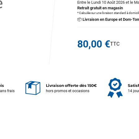
Entre le Lundi 10 Août 2026 et le M
Retrait gratuit en magasin
* Calculée sur une livraison standard à domici
📦
Livraison en Europe et Dom-To
80,00 €
ois
Livraison offerte dès 150€
Satis
sans frais
hors promos et occasions
14 jou
Votre satisfaction est notre priorité !
Découvrez quelques uns de vos