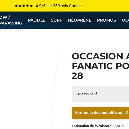
Les plus grandes marques sont chez Funway
DW /
Jusqu’à -75% de remise sur le windsurf, wingfoil, etc...
PADDLE
SURF
NÉOPRÈNE
PROMOS
OC
PARAWING
💰 Meilleur prix garanti — Moins cher ailleurs ? On s’aligne !
Besoin de conseils de pro ? Appelle nous !
OCCASION 
FANATIC P
28
Aileron neuf
Vérifier la disponibilité au :
0
Estimation de livraison * : 5,90 €