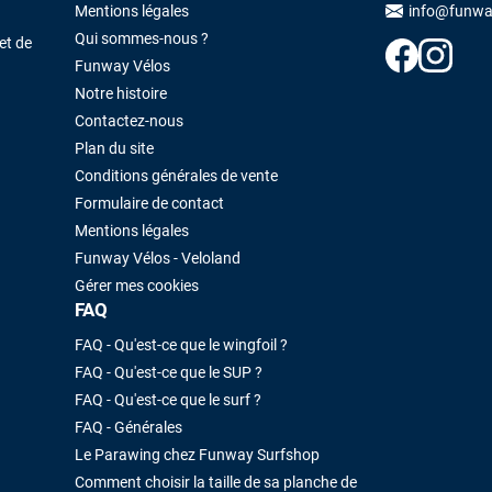
Maronui RICHMOND
il y a 3 mois
Mentions légales
info@funwa
Qui sommes-nous ?
J'ai acheté une voile d'occasion depuis Tahiti. Super service. L'envoi a
et de
été rapide. La voile est arrivée en super état. Mauruuru roa.
Funway Vélos
Notre histoire
Contactez-nous
VOIR TOUS LES AVIS
LAISSER UN AVIS
Plan du site
Conditions générales de vente
Formulaire de contact
Mentions légales
Funway Vélos - Veloland
Gérer mes cookies
FAQ
FAQ - Qu'est-ce que le wingfoil ?
FAQ - Qu'est-ce que le SUP ?
FAQ - Qu'est-ce que le surf ?
FAQ - Générales
Le Parawing chez Funway Surfshop
Comment choisir la taille de sa planche de