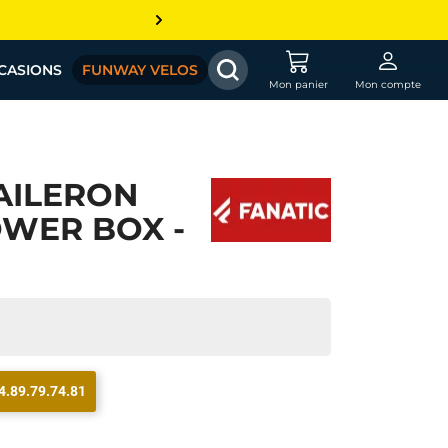
CASIONS
FUNWAY VELOS
Mon panier
Mon compte
AILERON
OWER BOX -
4.89.79.74.81