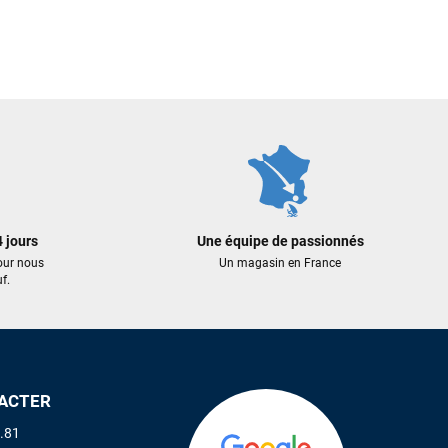
 jours
Une équipe de passionnés
our nous
Un magasin en France
f.
ACTER
.81