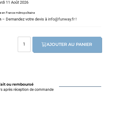
ardi 11 Août 2026
le en France métropolitaine
m
– Demandez votre devis à
info@funway.fr
!
AJOUTER AU PANIER
fait ou remboursé
rs après réception de commande