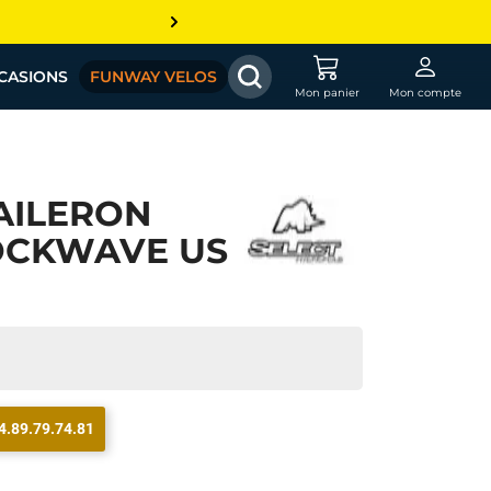
CASIONS
FUNWAY VELOS
Mon panier
Mon compte
AILERON
OCKWAVE US
4.89.79.74.81