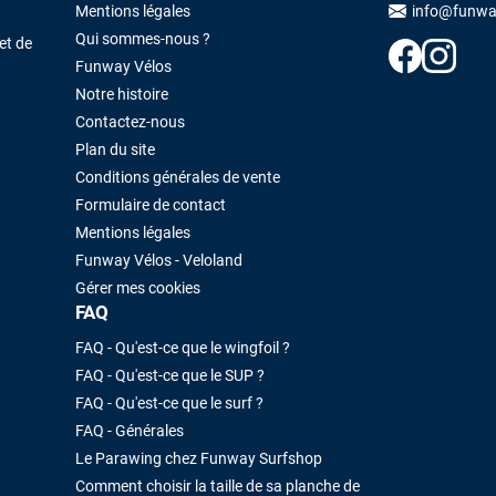
Maronui RICHMOND
il y a 3 mois
Mentions légales
info@funwa
Qui sommes-nous ?
J'ai acheté une voile d'occasion depuis Tahiti. Super service. L'envoi a
et de
été rapide. La voile est arrivée en super état. Mauruuru roa.
Funway Vélos
Notre histoire
Contactez-nous
VOIR TOUS LES AVIS
LAISSER UN AVIS
Plan du site
Conditions générales de vente
Formulaire de contact
Mentions légales
Funway Vélos - Veloland
Gérer mes cookies
FAQ
FAQ - Qu'est-ce que le wingfoil ?
FAQ - Qu'est-ce que le SUP ?
FAQ - Qu'est-ce que le surf ?
FAQ - Générales
Le Parawing chez Funway Surfshop
Comment choisir la taille de sa planche de