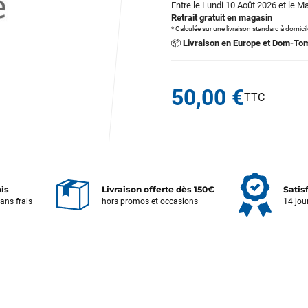
Entre le Lundi 10 Août 2026 et le M
Retrait gratuit en magasin
* Calculée sur une livraison standard à domici
📦
Livraison en Europe et Dom-To
50,00 €
ois
Livraison offerte dès 150€
Satis
sans frais
hors promos et occasions
14 jou
Votre satisfaction est notre priorité !
Découvrez quelques uns de vos