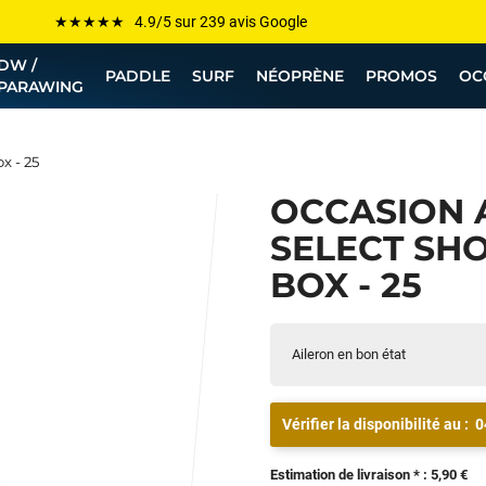
Les plus grandes marques sont chez Funway
Jusqu’à -75% de remise sur le windsurf, wingfoil, etc...
DW /
PADDLE
SURF
NÉOPRÈNE
PROMOS
OC
PARAWING
💰 Meilleur prix garanti — Moins cher ailleurs ? On s’aligne !
Besoin de conseils de pro ? Appelle nous !
x - 25
OCCASION 
SELECT SH
BOX - 25
Aileron en bon état
Vérifier la disponibilité au :
0
Estimation de livraison * : 5,90 €