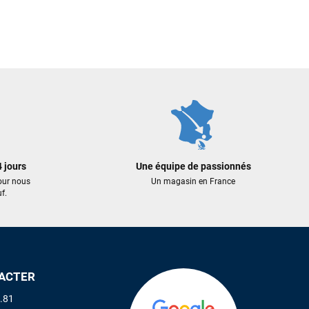
 jours
Une équipe de passionnés
our nous
Un magasin en France
f.
ACTER
.81