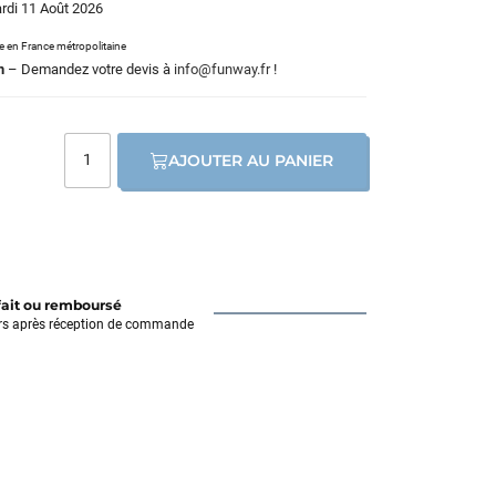
ardi 11 Août 2026
le en France métropolitaine
m
– Demandez votre devis à
info@funway.fr
!
AJOUTER AU PANIER
fait ou remboursé
rs après réception de commande