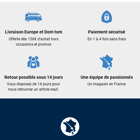
Frédéric sternheim
il y a 2 semaines
Des conseils (par téléphone), du matos d'occasion de bonne
qualité : c'est toujours un plaisir!
Livraison Europe et Dom tom
Paiement sécurisé
Sébastien BACHELIER
il y a 2 semaines
Offerte dès 150€ d'achat hors
En 1 à 4 fois sans frais
occasions et promos
Cela faisait 6 mois que je galérais à remplacer ma board eux
m'ont trouvé une pépite à laquelle je n'aurais jamais pensé !
Excellent conseil excellent prix et en plus super sympas. Merci
encore pour cette severne dyno !
Retour possible sous 14 jours
Une équipe de passionnés
Vous disposez de 14 jours pour
Un magasin en France
Maronui RICHMOND
il y a 2 mois
nous retourner un article neuf.
J'ai acheté une voile d'occasion depuis Tahiti. Super service.
L'envoi a été rapide. La voile est arrivée en super état.
Mauruuru roa.
VOIR TOUS LES AVIS