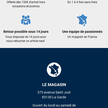
Offerte dès 150€ d'achat hors
En 1 à 4 fois sans frais
le lendemain, et j’ai bien reçu tout le matériel dans un colis
occasions et promos
propre et soigné. Plus qu’à tester ça sur l’eau ! Je
recommande vivement ce magasin pour son
professionnalisme et sa réactivité.
Retour possible sous 14 jours
Une équipe de passionnés
Sébastien BACHELIER
il y a un mois
Vous disposez de 14 jours pour
Un magasin en France
Cela faisait 6 mois que je galérais à remplacer ma board eux
nous retourner un article neuf.
m'ont trouvé une pépite à laquelle je n'aurais jamais pensé !
Excellent conseil excellent prix et en plus super sympas. Merci
encore pour cette severne dyno !
Maronui RICHMOND
il y a 3 mois
J'ai acheté une voile d'occasion depuis Tahiti. Super service.
L'envoi a été rapide. La voile est arrivée en super état.
LE MAGASIN
Mauruuru roa.
375 avenue Saint Just
83130 La Garde
VOIR TOUS LES AVIS
Ouvert du lundi au samedi de