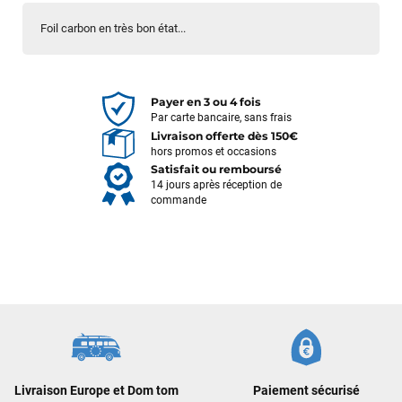
Foil carbon en très bon état...
Payer en 3 ou 4 fois
Par carte bancaire, sans frais
Livraison offerte dès 150€
hors promos et occasions
Satisfait ou remboursé
14 jours après réception de
commande
François
il y a un mois
J’ai commandé un pack via leur site internet. À peine la
commande validée, le magasin m’a appelé pour confirmer
avec moi les caractéristiques des équipements, me conseiller
sur le matériel à choisir, et m’a même offert du matériel en
Livraison Europe et Dom tom
Paiement sécurisé
plus. Niveau réactivité, c’est au top : la commande est partie