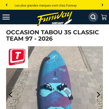
Les plus grandes marques sont chez Funway
Jusqu’à -75% de remise sur le windsurf, wingfoil, etc...
💰 Meilleur prix garanti — Moins cher ailleurs ? On s’aligne !
OCCASION TABOU 3S CLASSIC
Besoin de conseils de pro ? Appelle nous !
TEAM 97 - 2026