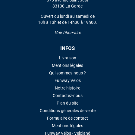
375 avenue Saint Just
VOIR TOUS LES AVIS
83130 La Garde
Ouvert du lundi au samedi de
LAISSER UN AVIS
10h à 13h et de 14h30 à 19h00.
Voir l'itinéraire
INFOS
Livraison
Mentions légales
Qui sommes-nous ?
Funway Vélos
Notre histoire
Contactez-nous
Plan du site
Conditions générales de vente
Formulaire de contact
Mentions légales
Funway Vélos - Veloland