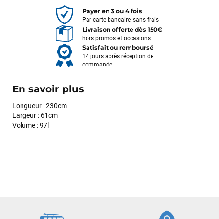
Payer en 3 ou 4 fois
Par carte bancaire, sans frais
Livraison offerte dès 150€
hors promos et occasions
Satisfait ou remboursé
14 jours après réception de
commande
En savoir plus
Longueur : 230cm
Largeur : 61cm
Volume : 97l
François
il y a un mois
J’ai commandé un pack via leur site internet. À peine la
commande validée, le magasin m’a appelé pour confirmer
avec moi les caractéristiques des équipements, me conseiller