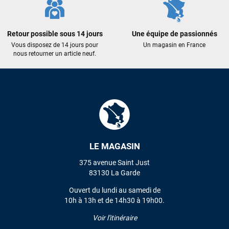
propre et soigné. Plus qu’à tester ça sur l’eau ! Je
recommande vivement ce magasin pour son
professionnalisme et sa réactivité.
Retour possible sous 14 jours
Une équipe de passionnés
Vous disposez de 14 jours pour
Un magasin en France
Sébastien BACHELIER
il y a un mois
nous retourner un article neuf.
Cela faisait 6 mois que je galérais à remplacer ma board eux
m'ont trouvé une pépite à laquelle je n'aurais jamais pensé !
Excellent conseil excellent prix et en plus super sympas. Merci
encore pour cette severne dyno !
Maronui RICHMOND
il y a 3 mois
J'ai acheté une voile d'occasion depuis Tahiti. Super service.
LE MAGASIN
L'envoi a été rapide. La voile est arrivée en super état.
375 avenue Saint Just
Mauruuru roa.
83130 La Garde
Ouvert du lundi au samedi de
10h à 13h et de 14h30 à 19h00.
VOIR TOUS LES AVIS
Voir l'itinéraire