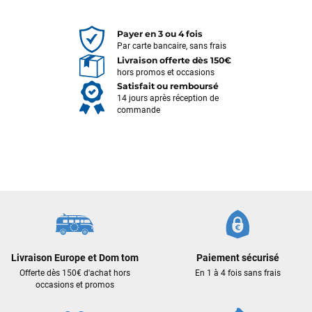
Payer en 3 ou 4 fois
Par carte bancaire, sans frais
Livraison offerte dès 150€
hors promos et occasions
Satisfait ou remboursé
14 jours après réception de
commande
François
il y a un mois
J’ai commandé un pack via leur site internet. À peine la
commande validée, le magasin m’a appelé pour confirmer
avec moi les caractéristiques des équipements, me conseiller
Livraison Europe et Dom tom
Paiement sécurisé
sur le matériel à choisir, et m’a même offert du matériel en
Offerte dès 150€ d'achat hors
En 1 à 4 fois sans frais
plus. Niveau réactivité, c’est au top : la commande est partie
occasions et promos
le lendemain, et j’ai bien reçu tout le matériel dans un colis