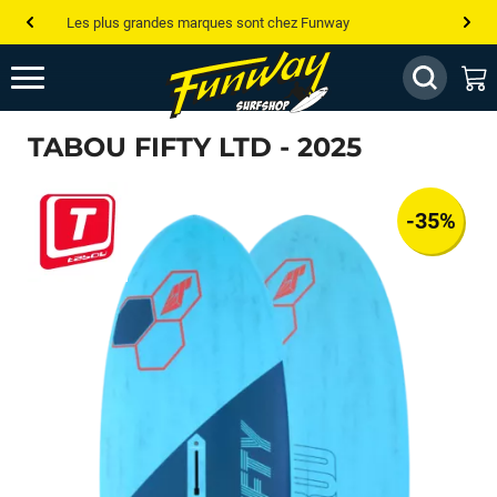
Les plus grandes marques sont chez Funway
Jusqu’à -75% de remise sur le windsurf, wingfoil, etc...
💰 Meilleur prix garanti — Moins cher ailleurs ? On s’aligne !
TABOU FIFTY LTD - 2025
Besoin de conseils de pro ? Appelle nous !
-35%