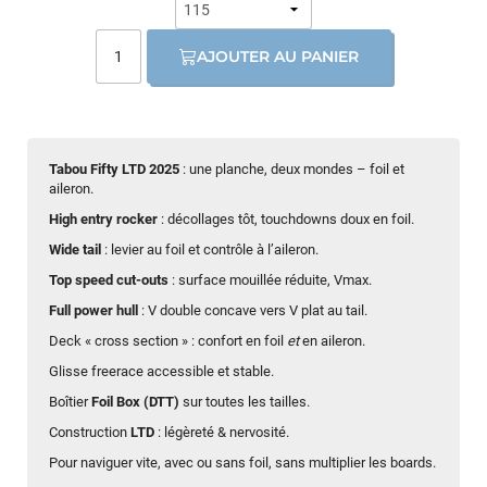
AJOUTER AU PANIER
Tabou Fifty LTD 2025
: une planche, deux mondes – foil et
aileron.
High entry rocker
: décollages tôt, touchdowns doux en foil.
Wide tail
: levier au foil et contrôle à l’aileron.
Top speed cut-outs
: surface mouillée réduite, Vmax.
Full power hull
: V double concave vers V plat au tail.
Deck « cross section » : confort en foil
et
en aileron.
Glisse freerace accessible et stable.
Boîtier
Foil Box (DTT)
sur toutes les tailles.
Construction
LTD
: légèreté & nervosité.
Pour naviguer vite, avec ou sans foil, sans multiplier les boards.