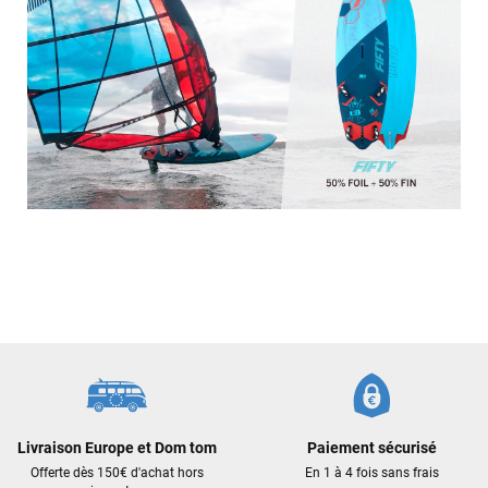
Maronui RICHMOND
il y a 3 mois
J'ai acheté une voile d'occasion depuis Tahiti. Super service.
L'envoi a été rapide. La voile est arrivée en super état.
Mauruuru roa.
VOIR TOUS LES AVIS
LAISSER UN AVIS
Livraison Europe et Dom tom
Paiement sécurisé
Offerte dès 150€ d'achat hors
En 1 à 4 fois sans frais