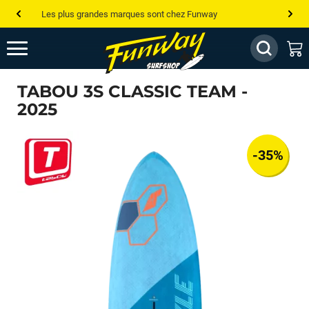
Les plus grandes marques sont chez Funway
Jusqu’à -75% de remise sur le windsurf, wingfoil, etc...
💰 Meilleur prix garanti — Moins cher ailleurs ? On s’aligne !
TABOU 3S CLASSIC TEAM -
Besoin de conseils de pro ? Appelle nous !
2025
-35%