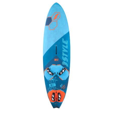
Frédéric sternheim
il y a 3 semaines
Des conseils (par téléphone), du matos d'occasion de bonne
qualité : c'est toujours un plaisir!
Sébastien BACHELIER
il y a 3 semaines
Cela faisait 6 mois que je galérais à remplacer ma board eux
m'ont trouvé une pépite à laquelle je n'aurais jamais pensé !
Excellent conseil excellent prix et en plus super sympas. Merci