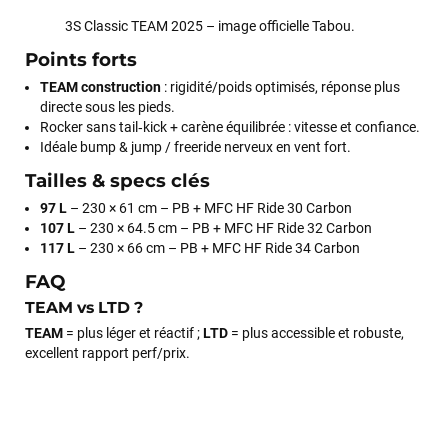
encore pour cette severne dyno !
3S Classic TEAM 2025 – image officielle Tabou.
Points forts
Maronui RICHMOND
il y a 2 mois
TEAM construction
: rigidité/poids optimisés, réponse plus
J'ai acheté une voile d'occasion depuis Tahiti. Super service.
directe sous les pieds.
L'envoi a été rapide. La voile est arrivée en super état.
Rocker sans tail‑kick + carène équilibrée : vitesse et confiance.
Mauruuru roa.
Idéale bump & jump / freeride nerveux en vent fort.
Tailles & specs clés
97 L
– 230 × 61 cm – PB + MFC HF Ride 30 Carbon
VOIR TOUS LES AVIS
107 L
– 230 × 64.5 cm – PB + MFC HF Ride 32 Carbon
117 L
– 230 × 66 cm – PB + MFC HF Ride 34 Carbon
LAISSER UN AVIS
FAQ
TEAM vs LTD ?
TEAM
= plus léger et réactif ;
LTD
= plus accessible et robuste,
excellent rapport perf/prix.