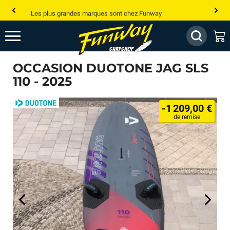
Les plus grandes marques sont chez Funway
Jusqu’à -75% de remise sur le windsurf, wingfoil, etc...
💰 Meilleur prix garanti — Moins cher ailleurs ? On s’aligne !
OCCASION DUOTONE JAG SLS
Besoin de conseils de pro ? Appelle nous !
110 - 2025
-1 209,00 €
de remise