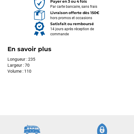
Payer en 3 ou 4 fois
Par carte bancaire, sans frais
Livraison offerte dès 150€
hors promos et occasions
Satisfait ou remboursé
14 jours après réception de
commande
En savoir plus
Longueur : 235
Largeur : 70
Volume : 110
François
il y a un mois
J’ai commandé un pack via leur site internet. À peine la
commande validée, le magasin m’a appelé pour confirmer
avec moi les caractéristiques des équipements, me conseiller
sur le matériel à choisir, et m’a même offert du matériel en