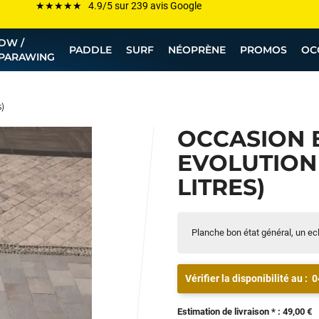
Les plus grandes marques sont chez Funway
DW /
Jusqu’à -75% de remise sur le windsurf, wingfoil, etc...
PADDLE
SURF
NÉOPRÈNE
PROMOS
OC
PARAWING
💰 Meilleur prix garanti — Moins cher ailleurs ? On s’aligne !
Besoin de conseils de pro ? Appelle nous !
)
OCCASION 
EVOLUTION L
LITRES)
Planche bon état général, un ecla
Vérifier la disponibilité au :
0
Estimation de livraison * : 49,00 €