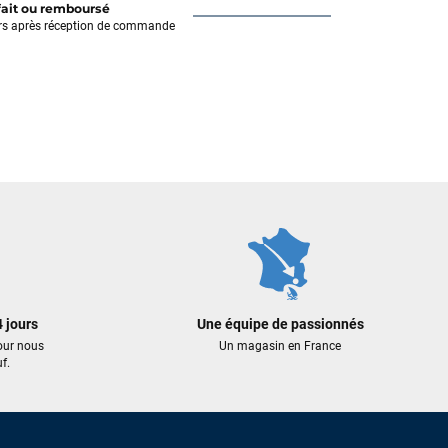
fait ou remboursé
rs après réception de commande
 jours
Une équipe de passionnés
our nous
Un magasin en France
f.