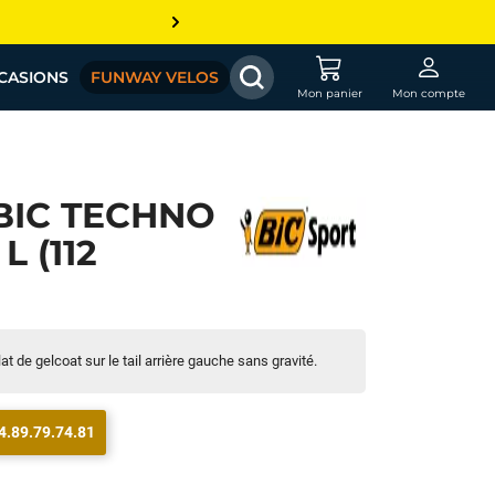
CASIONS
FUNWAY VELOS
Mon panier
Mon compte
BIC TECHNO
 (112
t de gelcoat sur le tail arrière gauche sans gravité.
4.89.79.74.81