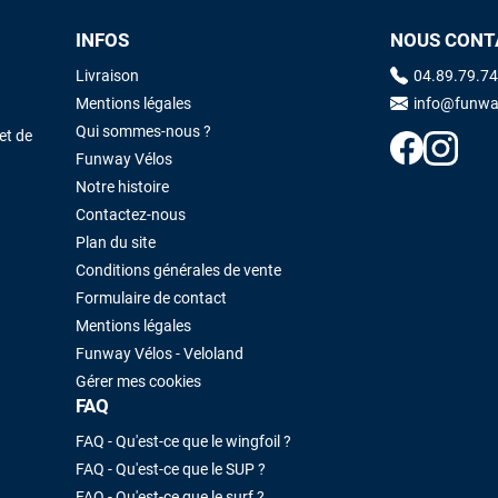
INFOS
NOUS CONT
Maronui RICHMOND
il y a 3 mois
Livraison
04.89.79.74
J'ai acheté une voile d'occasion depuis Tahiti. Super service. L'envoi a
Mentions légales
info@funwa
été rapide. La voile est arrivée en super état. Mauruuru roa.
Qui sommes-nous ?
et de
Funway Vélos
Notre histoire
VOIR TOUS LES AVIS
LAISSER UN AVIS
Contactez-nous
Plan du site
Conditions générales de vente
Formulaire de contact
Mentions légales
Funway Vélos - Veloland
Gérer mes cookies
FAQ
FAQ - Qu'est-ce que le wingfoil ?
FAQ - Qu'est-ce que le SUP ?
FAQ - Qu'est-ce que le surf ?