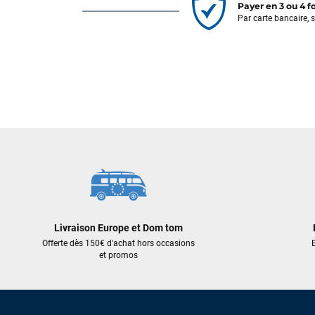
Payer en 3 ou 4 f
Par carte bancaire, 
Livraison Europe et Dom tom
Offerte dès 150€ d'achat hors occasions
E
et promos