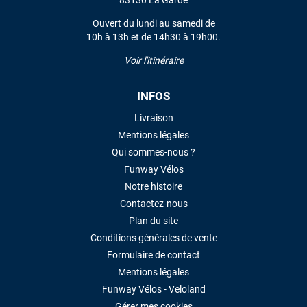
83130 La Garde
VOIR TOUS LES AVIS
Ouvert du lundi au samedi de
10h à 13h et de 14h30 à 19h00.
LAISSER UN AVIS
Voir l'itinéraire
INFOS
Livraison
Mentions légales
Qui sommes-nous ?
Funway Vélos
Notre histoire
Contactez-nous
Plan du site
Conditions générales de vente
Formulaire de contact
Mentions légales
Funway Vélos - Veloland
Gérer mes cookies