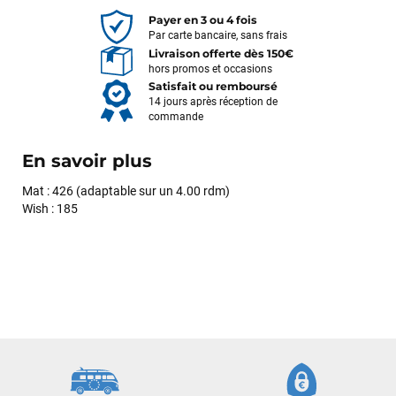
Payer en 3 ou 4 fois
Par carte bancaire, sans frais
Livraison offerte dès 150€
hors promos et occasions
Satisfait ou remboursé
14 jours après réception de
commande
En savoir plus
Mat : 426 (adaptable sur un 4.00 rdm)
Wish : 185
François
il y a un mois
J’ai commandé un pack via leur site internet. À peine la
commande validée, le magasin m’a appelé pour confirmer
avec moi les caractéristiques des équipements, me conseiller
sur le matériel à choisir, et m’a même offert du matériel en