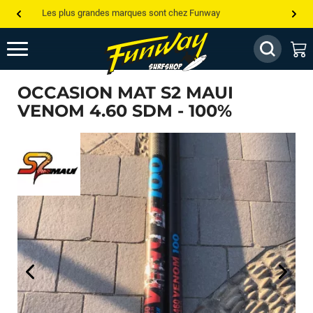
Les plus grandes marques sont chez Funway
Jusqu’à -75% de remise sur le windsurf, wingfoil, etc...
💰 Meilleur prix garanti — Moins cher ailleurs ? On s’aligne !
OCCASION MAT S2 MAUI
Besoin de conseils de pro ? Appelle nous !
VENOM 4.60 SDM - 100%