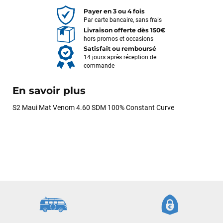
Payer en 3 ou 4 fois
Par carte bancaire, sans frais
Livraison offerte dès 150€
hors promos et occasions
Satisfait ou remboursé
14 jours après réception de
commande
En savoir plus
S2 Maui Mat Venom 4.60 SDM 100% Constant Curve
François
il y a un mois
J’ai commandé un pack via leur site internet. À peine la
commande validée, le magasin m’a appelé pour confirmer
avec moi les caractéristiques des équipements, me conseiller
sur le matériel à choisir, et m’a même offert du matériel en