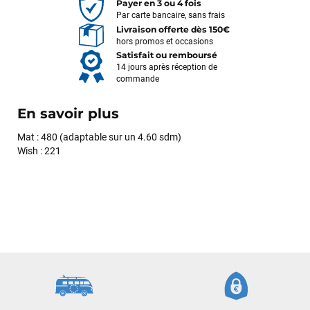
Payer en 3 ou 4 fois
Par carte bancaire, sans frais
Livraison offerte dès 150€
hors promos et occasions
Satisfait ou remboursé
14 jours après réception de
commande
En savoir plus
Mat : 480 (adaptable sur un 4.60 sdm)
Wish : 221
François
il y a un mois
J’ai commandé un pack via leur site internet. À peine la
commande validée, le magasin m’a appelé pour confirmer
avec moi les caractéristiques des équipements, me conseiller
sur le matériel à choisir, et m’a même offert du matériel en