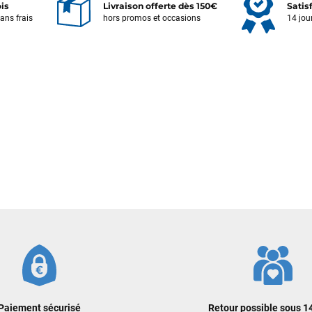
ois
Livraison offerte dès 150€
Satis
sans frais
hors promos et occasions
14 jou
Votre satisfaction est notre priorité !
Découvrez quelques uns de vos
commentaires laissés sur Google
François
il y a un mois
J’ai commandé un pack via leur site internet. À peine la commande
validée, le magasin m’a appelé pour confirmer avec moi les
caractéristiques des équipements, me conseiller sur le matériel à choisir,
et m’a même offert du matériel en plus. Niveau réactivité, c’est au top :
la commande est partie le lendemain, et j’ai bien reçu tout le matériel
dans un colis propre et soigné. Plus qu’à tester ça sur l’eau ! Je
recommande vivement ce magasin pour son professionnalisme et sa
réactivité.
Sébastien BACHELIER
il y a un mois
Cela faisait 6 mois que je galérais à remplacer ma board eux m'ont
Paiement sécurisé
Retour possible sous 14