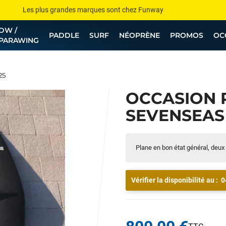
Les plus grandes marques sont chez Funway
DW /
Jusqu’à -75% de remise sur le windsurf, wingfoil, etc...
PADDLE
SURF
NÉOPRÈNE
PROMOS
OC
PARAWING
💰 Meilleur prix garanti — Moins cher ailleurs ? On s’aligne !
Besoin de conseils de pro ? Appelle nous !
25
OCCASION 
SEVENSEAS 1
Plane en bon état général, deux 
Vérifier la disponibilité au :
0