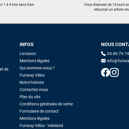
trouvé une pépite à laquelle je n'aurais jamais pensé ! Excellent conseil
n 1 à 4 fois sans frais
Vous disposez de 14 jours p
excellent prix et en plus super sympas. Merci encore pour cette severne
retourner un article neu
dyno !
Maronui RICHMOND
il y a 3 mois
J'ai acheté une voile d'occasion depuis Tahiti. Super service. L'envoi a
INFOS
NOUS CONT
été rapide. La voile est arrivée en super état. Mauruuru roa.
Livraison
04.89.79.74
Mentions légales
info@funwa
VOIR TOUS LES AVIS
LAISSER UN AVIS
Qui sommes-nous ?
et de
Funway Vélos
Notre histoire
Contactez-nous
Plan du site
Conditions générales de vente
Formulaire de contact
Mentions légales
Funway Vélos - Veloland