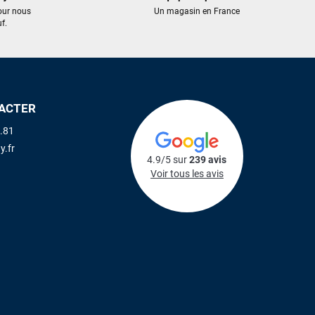
our nous
Un magasin en France
f.
ACTER
.81
y.fr
4.9/5 sur
239 avis
Voir tous les avis