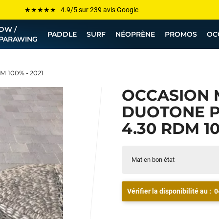
Les plus grandes marques sont chez Funway
DW /
Jusqu’à -75% de remise sur le windsurf, wingfoil, etc...
PADDLE
SURF
NÉOPRÈNE
PROMOS
OC
PARAWING
💰 Meilleur prix garanti — Moins cher ailleurs ? On s’aligne !
Besoin de conseils de pro ? Appelle nous !
M 100% - 2021
OCCASION 
DUOTONE P
4.30 RDM 10
Mat en bon état
Vérifier la disponibilité au :
0