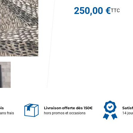
250,00 €
ois
Livraison offerte dès 150€
Satis
sans frais
hors promos et occasions
14 jou