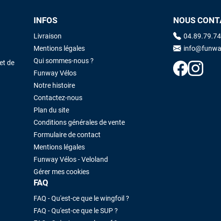
INFOS
NOUS CONT
Maronui RICHMOND
il y a 3 mois
Livraison
04.89.79.74
J'ai acheté une voile d'occasion depuis Tahiti. Super service. L'envoi a
Mentions légales
info@funwa
été rapide. La voile est arrivée en super état. Mauruuru roa.
Qui sommes-nous ?
et de
Funway Vélos
Notre histoire
VOIR TOUS LES AVIS
LAISSER UN AVIS
Contactez-nous
Plan du site
Conditions générales de vente
Formulaire de contact
Mentions légales
Funway Vélos - Veloland
Gérer mes cookies
FAQ
FAQ - Qu'est-ce que le wingfoil ?
FAQ - Qu'est-ce que le SUP ?