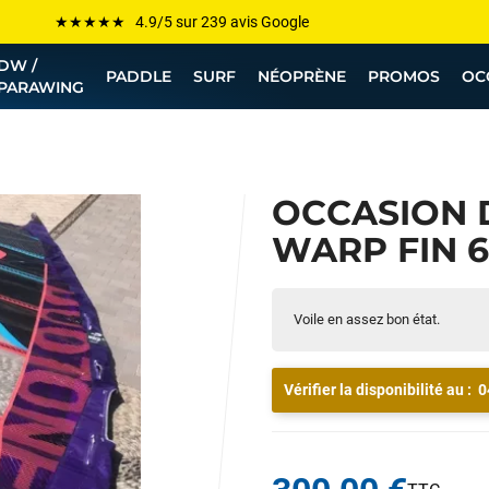
Les plus grandes marques sont chez Funway
DW /
Jusqu’à -75% de remise sur le windsurf, wingfoil, etc...
PADDLE
SURF
NÉOPRÈNE
PROMOS
OC
PARAWING
💰 Meilleur prix garanti — Moins cher ailleurs ? On s’aligne !
Besoin de conseils de pro ? Appelle nous !
OCCASION
WARP FIN 6.
Voile en assez bon état.
Vérifier la disponibilité au :
0