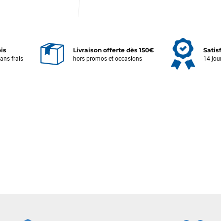
ois
Livraison offerte dès 150€
Satis
Votre satisfaction est notre priorité !
sans frais
hors promos et occasions
14 jou
Découvrez quelques uns de vos
commentaires laissés sur Google
François
il y a un mois
J’ai commandé un pack via leur site internet. À peine la commande
validée, le magasin m’a appelé pour confirmer avec moi les
caractéristiques des équipements, me conseiller sur le matériel à choisir,
et m’a même offert du matériel en plus. Niveau réactivité, c’est au top :
la commande est partie le lendemain, et j’ai bien reçu tout le matériel
dans un colis propre et soigné. Plus qu’à tester ça sur l’eau ! Je
recommande vivement ce magasin pour son professionnalisme et sa
réactivité.