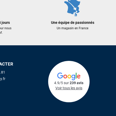
 jours
Une équipe de passionnés
our nous
Un magasin en France
f.
ACTER
.81
y.fr
4.9/5 sur
239 avis
Voir tous les avis