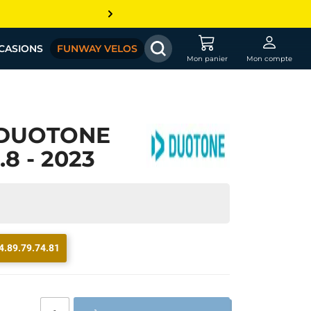
CASIONS
FUNWAY VELOS
Mon panier
Mon compte
 DUOTONE
8 - 2023
4.89.79.74.81