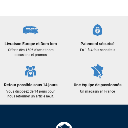
Frédéric sternheim
il y a 2 semaines
Des conseils (par téléphone), du matos d'occasion de bonne
qualité : c'est toujours un plaisir!
Sébastien BACHELIER
il y a 2 semaines
Livraison Europe et Dom tom
Paiement sécurisé
Offerte dès 150€ d'achat hors
En 1 à 4 fois sans frais
Cela faisait 6 mois que je galérais à remplacer ma board eux
occasions et promos
m'ont trouvé une pépite à laquelle je n'aurais jamais pensé !
Excellent conseil excellent prix et en plus super sympas. Merci
encore pour cette severne dyno !
Retour possible sous 14 jours
Une équipe de passionnés
Maronui RICHMOND
il y a 2 mois
Vous disposez de 14 jours pour
Un magasin en France
J'ai acheté une voile d'occasion depuis Tahiti. Super service.
nous retourner un article neuf.
L'envoi a été rapide. La voile est arrivée en super état.
Mauruuru roa.
VOIR TOUS LES AVIS