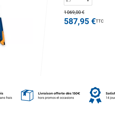
1 069,00 €
587,95 €
ois
Livraison offerte dès 150€
Satis
sans frais
hors promos et occasions
14 jou