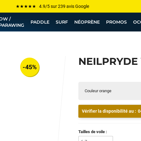
Les plus grandes marques sont chez Funway
DW /
Jusqu’à -75% de remise sur le windsurf, wingfoil, etc...
PADDLE
SURF
NÉOPRÈNE
PROMOS
OC
PARAWING
💰 Meilleur prix garanti — Moins cher ailleurs ? On s’aligne !
Besoin de conseils de pro ? Appelle nous !
NEILPRYDE 
-45%
Couleur orange
Vérifier la disponibilité au :
0
Tailles de voile :