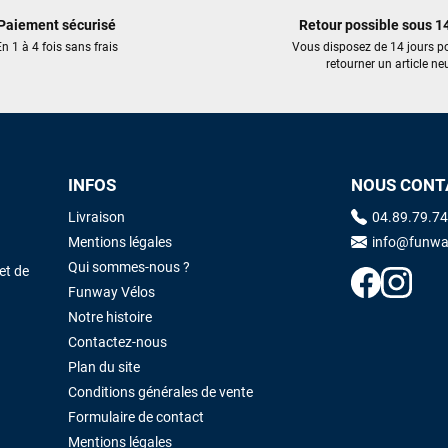
Cela faisait 6 mois que je galérais à remplacer ma board eux m'ont
trouvé une pépite à laquelle je n'aurais jamais pensé ! Excellent conseil
Paiement sécurisé
Retour possible sous 14
excellent prix et en plus super sympas. Merci encore pour cette severne
n 1 à 4 fois sans frais
Vous disposez de 14 jours p
dyno !
retourner un article neu
Maronui RICHMOND
il y a 3 mois
J'ai acheté une voile d'occasion depuis Tahiti. Super service. L'envoi a
été rapide. La voile est arrivée en super état. Mauruuru roa.
INFOS
NOUS CONT
Livraison
04.89.79.74
Mentions légales
info@funwa
VOIR TOUS LES AVIS
LAISSER UN AVIS
Qui sommes-nous ?
et de
Funway Vélos
Notre histoire
Contactez-nous
Plan du site
Conditions générales de vente
Formulaire de contact
Mentions légales