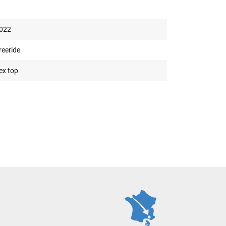
022
reeride
lex top