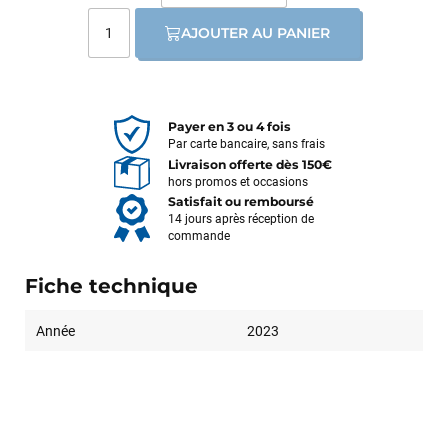
AJOUTER AU PANIER
Payer en 3 ou 4 fois
Par carte bancaire, sans frais
Livraison offerte dès 150€
hors promos et occasions
Satisfait ou remboursé
14 jours après réception de
commande
Fiche technique
Année
2023
François
il y a un mois
J’ai commandé un pack via leur site internet. À peine la
commande validée, le magasin m’a appelé pour confirmer