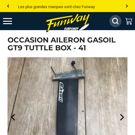
Les plus grandes marques sont chez Funway
Jusqu’à -75% de remise sur le windsurf, wingfoil, etc...
💰 Meilleur prix garanti — Moins cher ailleurs ? On s’aligne !
OCCASION AILERON GASOIL
Besoin de conseils de pro ? Appelle nous !
GT9 TUTTLE BOX - 41