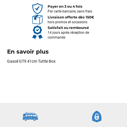
Payer en 3 ou 4 fois
Par carte bancaire, sans frais
Livraison offerte dès 150€
hors promos et occasions
Satisfait ou remboursé
14 jours après réception de
commande
En savoir plus
Gasoil GT9 41cm Tuttle Box
François
il y a un mois
J’ai commandé un pack via leur site internet. À peine la
commande validée, le magasin m’a appelé pour confirmer
avec moi les caractéristiques des équipements, me conseiller
sur le matériel à choisir, et m’a même offert du matériel en