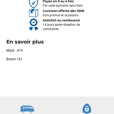
Payer en 3 ou 4 fois
Par carte bancaire, sans frais
Livraison offerte dès 150€
hors promos et occasions
Satisfait ou remboursé
14 jours après réception de
commande
En savoir plus
Mast : 419
Boom 161
François
il y a un mois
J’ai commandé un pack via leur site internet. À peine la
commande validée, le magasin m’a appelé pour confirmer
avec moi les caractéristiques des équipements, me conseiller
sur le matériel à choisir, et m’a même offert du matériel en