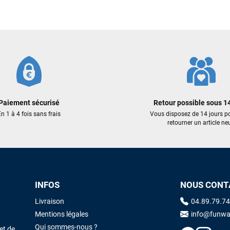
J'ai acheté une voile d'occasion depuis Tahiti. Super service. L'envoi a
été rapide. La voile est arrivée en super état. Mauruuru roa.
VOIR TOUS LES AVIS
LAISSER UN AVIS
Paiement sécurisé
Retour possible sous 14
n 1 à 4 fois sans frais
Vous disposez de 14 jours p
retourner un article neu
INFOS
NOUS CONT
Livraison
04.89.79.74
Mentions légales
info@funwa
Qui sommes-nous ?
et de