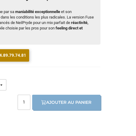
ue par sa
maniabilité exceptionnelle
et son
dans les conditions les plus radicales. La version Fuse
vancés de NeilPryde pour un mix parfait de
réactivité,
voile choisie par les pros pour son
feeling direct et
4.89.79.74.81
AJOUTER AU PANIER