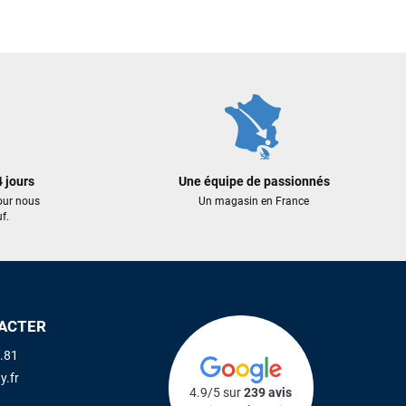
 jours
Une équipe de passionnés
our nous
Un magasin en France
f.
ACTER
.81
y.fr
4.9/5 sur
239 avis