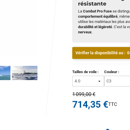
résistante
La
Combat Pro Fuse
se disting
comportement équilibré
, même 
utilise les matériaux les plus a
durabilité et légèreté
. C’est la 
nerveux
.
Vérifier la disponibilité au :
0
Tailles de voile :
Couleur :
1 099,00 €
714,35 €