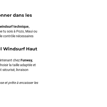
François
il y a un mois
onner dans les
J’ai commandé un pack via leur site internet. À peine la commande
validée, le magasin m’a appelé pour confirmer avec moi les
windsurf technique,
caractéristiques des équipements, me conseiller sur le matériel à choisir,
e tu sois à Pozo, Maui ou
et m’a même offert du matériel en plus. Niveau réactivité, c’est au top :
t le contrôle nécessaires
la commande est partie le lendemain, et j’ai bien reçu tout le matériel
dans un colis propre et soigné. Plus qu’à tester ça sur l’eau ! Je
el Windsurf Haut
recommande vivement ce magasin pour son professionnalisme et sa
réactivité.
aintenant chez
Funway,
hoisir la taille adaptée et
Sébastien BACHELIER
il y a un mois
 sécurisé, livraison
Cela faisait 6 mois que je galérais à remplacer ma board eux m'ont
trouvé une pépite à laquelle je n'aurais jamais pensé ! Excellent conseil
e et prête à encaisser les
excellent prix et en plus super sympas. Merci encore pour cette severne
dyno !
Maronui RICHMOND
il y a 3 mois