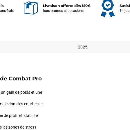
ois
Livraison offerte dès 150€
Satis
sans frais
hors promos et occasions
14 jou
2025
ryde Combat Pro
 un gain de poids et une
male dans les courbes et
e de profil et stabilité
Votre satisfaction est notre priorité !
Découvrez quelques uns de vos
ns les zones de stress
commentaires laissés sur Google