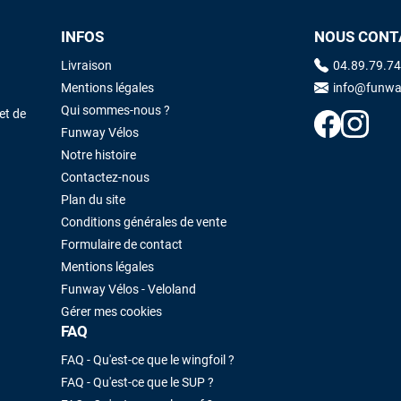
INFOS
NOUS CONT
Maronui RICHMOND
il y a 3 mois
Livraison
04.89.79.74
J'ai acheté une voile d'occasion depuis Tahiti. Super service. L'envoi a
Mentions légales
info@funwa
été rapide. La voile est arrivée en super état. Mauruuru roa.
Qui sommes-nous ?
et de
Funway Vélos
Notre histoire
VOIR TOUS LES AVIS
LAISSER UN AVIS
Contactez-nous
Plan du site
Conditions générales de vente
Formulaire de contact
Mentions légales
Funway Vélos - Veloland
Gérer mes cookies
FAQ
FAQ - Qu'est-ce que le wingfoil ?
FAQ - Qu'est-ce que le SUP ?