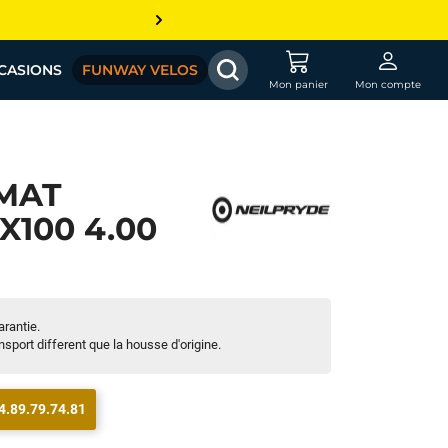
CASIONS
FUNWAY VELOS
Mon panier
Mon compte
MAT
X100 4.00
arantie.
port different que la housse d'origine.
4.89.79.74.81