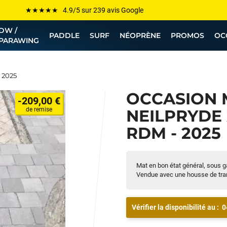
Les plus grandes marques sont chez Funway
DW /
Jusqu’à -75% de remise sur le windsurf, wingfoil, etc...
PADDLE
SURF
NÉOPRÈNE
PROMOS
OC
PARAWING
💰 Meilleur prix garanti — Moins cher ailleurs ? On s’aligne !
Besoin de conseils de pro ? Appelle nous !
 2025
OCCASION 
-209,00 €
de remise
NEILPRYDE 
RDM - 2025
Mat en bon état général, sous g
Vendue avec une housse de trans
Vérifier la disponibilité au :
0