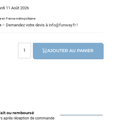
ardi 11 Août 2026
le en France métropolitaine
m
– Demandez votre devis à
info@funway.fr
!
AJOUTER AU PANIER
fait ou remboursé
rs après réception de commande