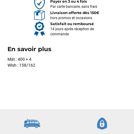
Payer en 3 ou 4 fois
Par carte bancaire, sans frais
Livraison offerte dès 150€
hors promos et occasions
Satisfait ou remboursé
14 jours après réception de
commande
En savoir plus
Mat : 400 + 4
Wish : 158/162
François
il y a un mois
J’ai commandé un pack via leur site internet. À peine la
commande validée, le magasin m’a appelé pour confirmer
avec moi les caractéristiques des équipements, me conseiller
sur le matériel à choisir, et m’a même offert du matériel en