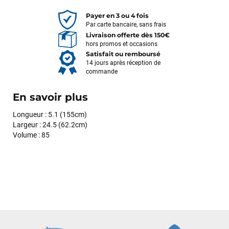
Payer en 3 ou 4 fois
Par carte bancaire, sans frais
Livraison offerte dès 150€
hors promos et occasions
Satisfait ou remboursé
14 jours après réception de
commande
En savoir plus
Longueur : 5.1 (155cm)
Largeur : 24.5 (62.2cm)
Volume : 85
François
il y a un mois
J’ai commandé un pack via leur site internet. À peine la
commande validée, le magasin m’a appelé pour confirmer
avec moi les caractéristiques des équipements, me conseiller