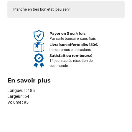
Planche en très bon état, peu servi.
Payer en 3 ou 4 fois
Par carte bancaire, sans frais
Livraison offerte dès 150€
hors promos et occasions
Satisfait ou remboursé
14 jours après réception de
commande
En savoir plus
Longueur : 185
Largeur : 64
Volume : 95
François
il y a un mois
J’ai commandé un pack via leur site internet. À peine la