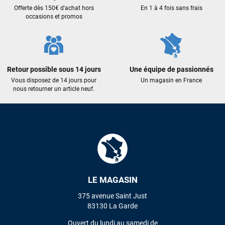
qualité : c'est toujours un plaisir!
Offerte dès 150€ d'achat hors
En 1 à 4 fois sans frais
occasions et promos
Sébastien BACHELIER
il y a 2 semaines
Cela faisait 6 mois que je galérais à remplacer ma board eux
m'ont trouvé une pépite à laquelle je n'aurais jamais pensé !
Excellent conseil excellent prix et en plus super sympas. Merci
Retour possible sous 14 jours
Une équipe de passionnés
encore pour cette severne dyno !
Vous disposez de 14 jours pour
Un magasin en France
nous retourner un article neuf.
Maronui RICHMOND
il y a 2 mois
J'ai acheté une voile d'occasion depuis Tahiti. Super service.
L'envoi a été rapide. La voile est arrivée en super état.
Mauruuru roa.
LE MAGASIN
VOIR TOUS LES AVIS
375 avenue Saint Just
83130 La Garde
LAISSER UN AVIS
Ouvert du lundi au samedi de