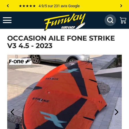
Les plus grandes marques sont chez Funway
Jusqu’à -75% de remise sur le windsurf, wingfoil, etc...
💰 Meilleur prix garanti — Moins cher ailleurs ? On s’aligne !
OCCASION AILE FONE STRIKE
Besoin de conseils de pro ? Appelle nous !
V3 4.5 - 2023