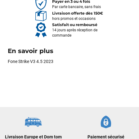
Payer en 3 ou 4 fois
Par carte bancaire, sans frais
Livraison offerte dès 150€
hors promos et occasions
Satisfait ou remboursé
14 jours après réception de
commande
En savoir plus
Fone Strike V3 4.5 2023
Frédéric sternheim
il y a 2 semaines
Des conseils (par téléphone), du matos d'occasion de bonne
Livraison Europe et Dom tom
Paiement sécurisé