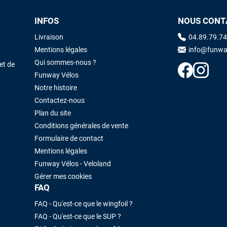
INFOS
NOUS CONT
Maronui RICHMOND
il y a 3 mois
Livraison
04.89.79.74
J'ai acheté une voile d'occasion depuis Tahiti. Super service. L'envoi a
Mentions légales
info@funwa
été rapide. La voile est arrivée en super état. Mauruuru roa.
Qui sommes-nous ?
et de
Funway Vélos
Notre histoire
VOIR TOUS LES AVIS
LAISSER UN AVIS
Contactez-nous
Plan du site
Conditions générales de vente
Formulaire de contact
Mentions légales
Funway Vélos - Veloland
Gérer mes cookies
FAQ
FAQ - Qu'est-ce que le wingfoil ?
FAQ - Qu'est-ce que le SUP ?