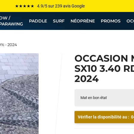
Les plus grandes marques sont chez Funway
DW /
Jusqu’à -75% de remise sur le windsurf, wingfoil, etc...
PADDLE
SURF
NÉOPRÈNE
PROMOS
OC
PARAWING
💰 Meilleur prix garanti — Moins cher ailleurs ? On s’aligne !
Besoin de conseils de pro ? Appelle nous !
% - 2024
OCCASION 
SX10 3.40 R
2024
Mat en bon état
Vérifier la disponibilité au :
0