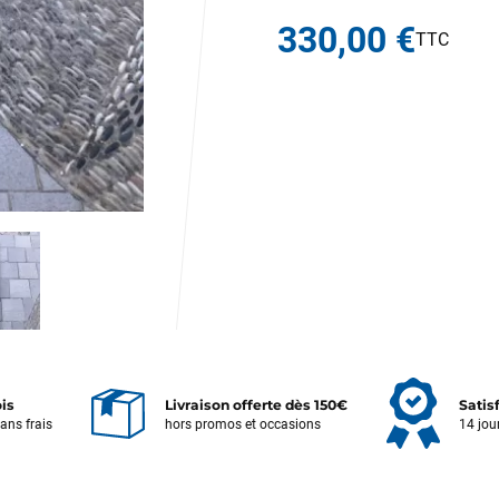
330,00 €
ois
Livraison offerte dès 150€
Satis
sans frais
hors promos et occasions
14 jou