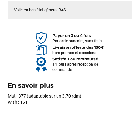
Voile en bon état général RAS.
Payer en 3 ou 4 fois
Par carte bancaire, sans frais
Livraison offerte dès 150€
hors promos et occasions
Satisfait ou remboursé
14 jours après réception de
commande
En savoir plus
Mat : 377 (adaptable sur un 3.70 rdm)
Wish : 151
François
il y a un mois
J’ai commandé un pack via leur site internet. À peine la