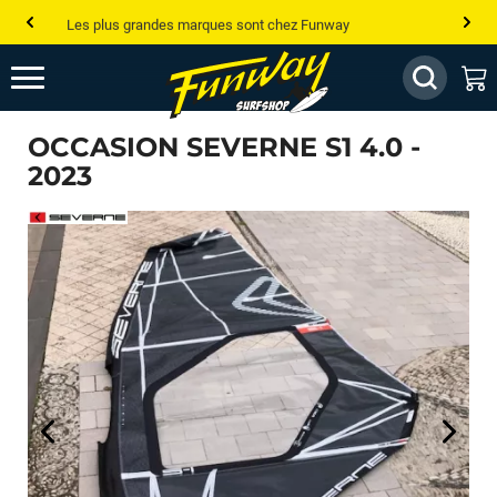
Les plus grandes marques sont chez Funway
Jusqu’à -75% de remise sur le windsurf, wingfoil, etc...
💰 Meilleur prix garanti — Moins cher ailleurs ? On s’aligne !
OCCASION SEVERNE S1 4.0 -
Besoin de conseils de pro ? Appelle nous !
2023