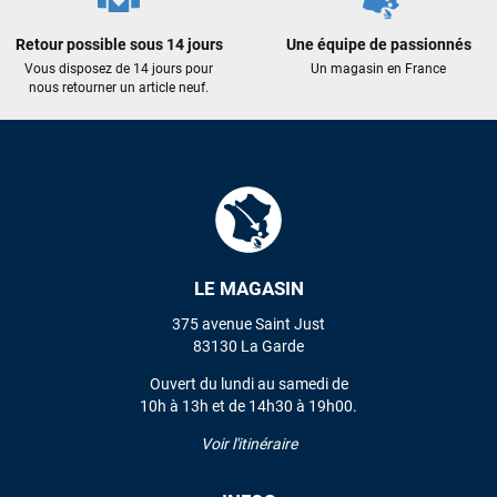
recommande vivement ce magasin pour son
professionnalisme et sa réactivité.
Retour possible sous 14 jours
Une équipe de passionnés
Vous disposez de 14 jours pour
Un magasin en France
nous retourner un article neuf.
Sébastien BACHELIER
il y a un mois
Cela faisait 6 mois que je galérais à remplacer ma board eux
m'ont trouvé une pépite à laquelle je n'aurais jamais pensé !
Excellent conseil excellent prix et en plus super sympas. Merci
encore pour cette severne dyno !
Maronui RICHMOND
il y a 3 mois
LE MAGASIN
J'ai acheté une voile d'occasion depuis Tahiti. Super service.
L'envoi a été rapide. La voile est arrivée en super état.
375 avenue Saint Just
Mauruuru roa.
83130 La Garde
Ouvert du lundi au samedi de
10h à 13h et de 14h30 à 19h00.
VOIR TOUS LES AVIS
Voir l'itinéraire
LAISSER UN AVIS