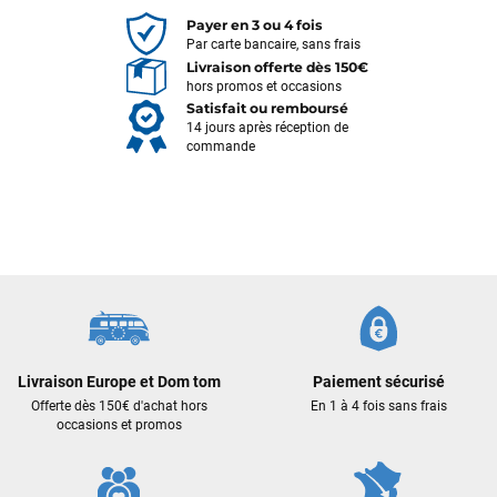
Payer en 3 ou 4 fois
Par carte bancaire, sans frais
Livraison offerte dès 150€
hors promos et occasions
Satisfait ou remboursé
14 jours après réception de
commande
François
il y a un mois
J’ai commandé un pack via leur site internet. À peine la
commande validée, le magasin m’a appelé pour confirmer
Livraison Europe et Dom tom
Paiement sécurisé
avec moi les caractéristiques des équipements, me conseiller
Offerte dès 150€ d'achat hors
En 1 à 4 fois sans frais
sur le matériel à choisir, et m’a même offert du matériel en
occasions et promos
plus. Niveau réactivité, c’est au top : la commande est partie
le lendemain, et j’ai bien reçu tout le matériel dans un colis
propre et soigné. Plus qu’à tester ça sur l’eau ! Je