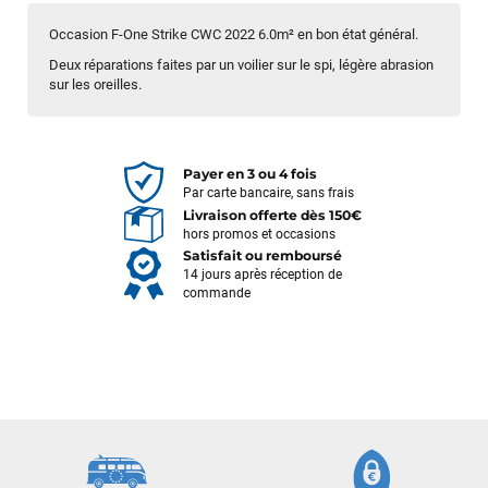
Occasion F-One Strike CWC 2022 6.0m² en bon état général.
Deux réparations faites par un voilier sur le spi, légère abrasion
sur les oreilles.
Payer en 3 ou 4 fois
Par carte bancaire, sans frais
Livraison offerte dès 150€
hors promos et occasions
Satisfait ou remboursé
14 jours après réception de
commande
François
il y a un mois
J’ai commandé un pack via leur site internet. À peine la
commande validée, le magasin m’a appelé pour confirmer
avec moi les caractéristiques des équipements, me conseiller
sur le matériel à choisir, et m’a même offert du matériel en