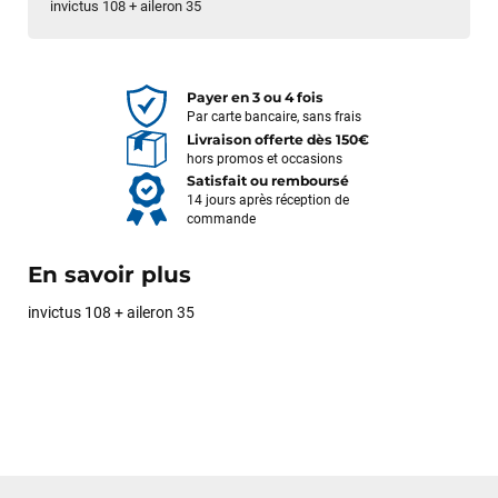
invictus 108 + aileron 35
Payer en 3 ou 4 fois
Par carte bancaire, sans frais
Livraison offerte dès 150€
hors promos et occasions
Satisfait ou remboursé
14 jours après réception de
commande
En savoir plus
invictus 108 + aileron 35
François
il y a un mois
J’ai commandé un pack via leur site internet. À peine la
commande validée, le magasin m’a appelé pour confirmer
avec moi les caractéristiques des équipements, me conseiller