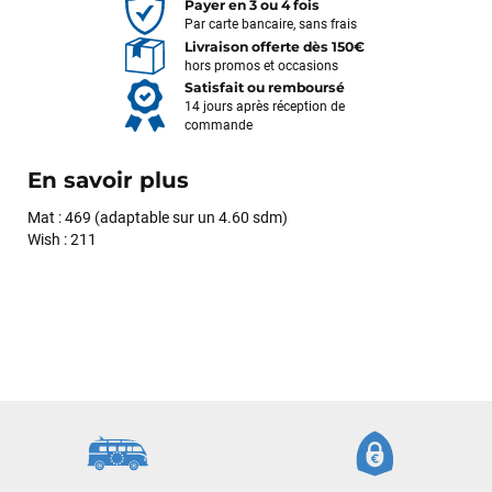
Payer en 3 ou 4 fois
Par carte bancaire, sans frais
Livraison offerte dès 150€
hors promos et occasions
Satisfait ou remboursé
14 jours après réception de
commande
En savoir plus
Mat : 469 (adaptable sur un 4.60 sdm)
Wish : 211
François
il y a un mois
J’ai commandé un pack via leur site internet. À peine la
commande validée, le magasin m’a appelé pour confirmer
avec moi les caractéristiques des équipements, me conseiller
sur le matériel à choisir, et m’a même offert du matériel en