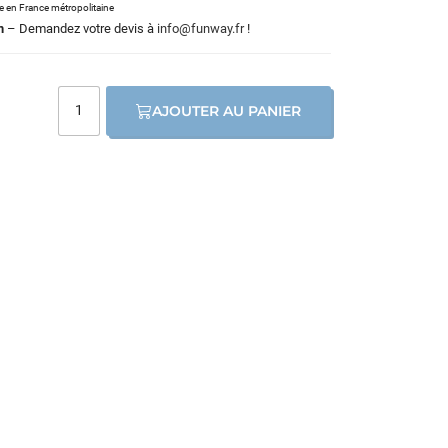
le en France métropolitaine
m
– Demandez votre devis à
info@funway.fr
!
AJOUTER AU PANIER