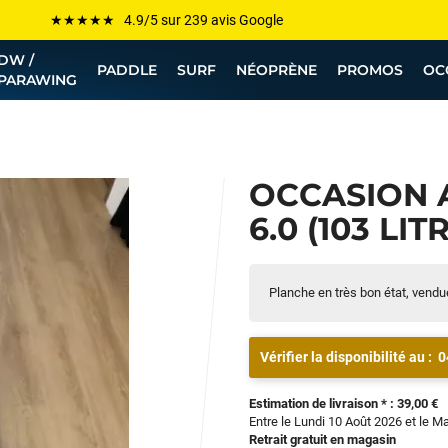
Les plus grandes marques sont chez Funway
DW /
Jusqu’à -75% de remise sur le windsurf, wingfoil, etc...
PADDLE
SURF
NÉOPRÈNE
PROMOS
OC
PARAWING
💰 Meilleur prix garanti — Moins cher ailleurs ? On s’aligne !
Besoin de conseils de pro ? Appelle nous !
OCCASION A
6.0 (103 LIT
Planche en très bon état, vendu
Vérifier la disponibilité au :
0
Estimation de livraison * : 39,00 €
Entre le Lundi 10 Août 2026 et le M
Retrait gratuit en magasin