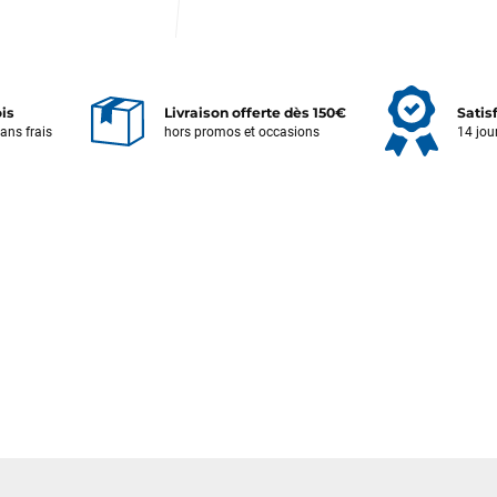
ois
Livraison offerte dès 150€
Satis
sans frais
hors promos et occasions
14 jou
Votre satisfaction est notre priorité !
Découvrez quelques uns de vos
commentaires laissés sur Google
François
il y a un mois
J’ai commandé un pack via leur site internet. À peine la commande
validée, le magasin m’a appelé pour confirmer avec moi les
caractéristiques des équipements, me conseiller sur le matériel à choisir,
et m’a même offert du matériel en plus. Niveau réactivité, c’est au top :
la commande est partie le lendemain, et j’ai bien reçu tout le matériel
dans un colis propre et soigné. Plus qu’à tester ça sur l’eau ! Je
recommande vivement ce magasin pour son professionnalisme et sa
réactivité.