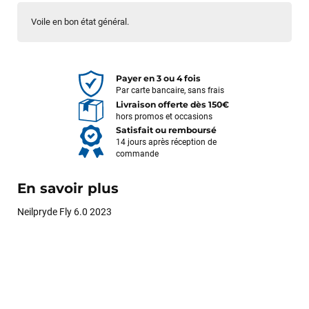
Voile en bon état général.
Payer en 3 ou 4 fois
Par carte bancaire, sans frais
Livraison offerte dès 150€
hors promos et occasions
Satisfait ou remboursé
14 jours après réception de
commande
En savoir plus
Neilpryde Fly 6.0 2023
François
il y a un mois
J’ai commandé un pack via leur site internet. À peine la
commande validée, le magasin m’a appelé pour confirmer