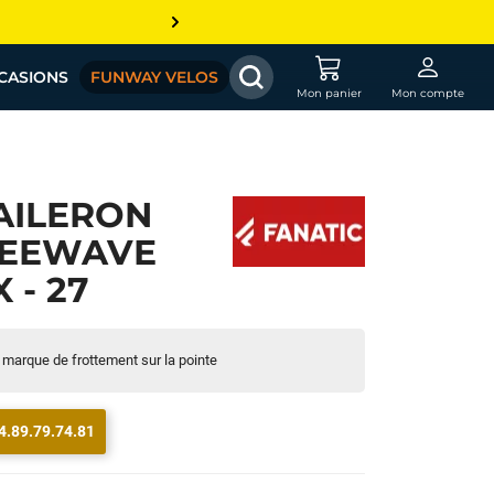
CASIONS
FUNWAY VELOS
Mon panier
Mon compte
AILERON
REEWAVE
 - 27
e marque de frottement sur la pointe
4.89.79.74.81