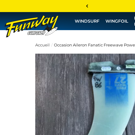
WINDSURF
WINGFOIL
Accueil
Occasion Aileron Fanatic Freewave Power