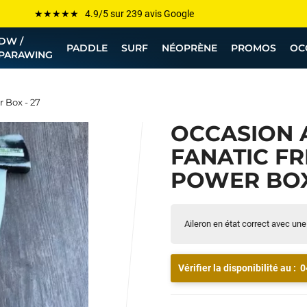
Les plus grandes marques sont chez Funway
Jusqu’à -75% de remise sur le windsurf, wingfoil, etc...
DW /
PADDLE
SURF
NÉOPRÈNE
PROMOS
OC
PARAWING
💰 Meilleur prix garanti — Moins cher ailleurs ? On s’aligne !
Besoin de conseils de pro ? Appelle nous !
 Box - 27
OCCASION 
FANATIC F
POWER BOX
Aileron en état correct avec un
Vérifier la disponibilité au :
0