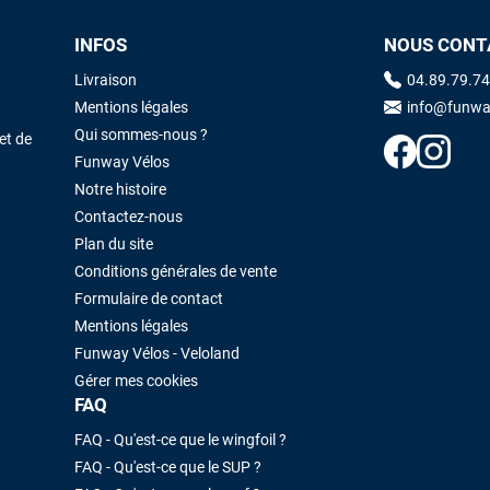
INFOS
NOUS CONT
Maronui RICHMOND
il y a 3 mois
Livraison
04.89.79.74
J'ai acheté une voile d'occasion depuis Tahiti. Super service. L'envoi a
Mentions légales
info@funwa
été rapide. La voile est arrivée en super état. Mauruuru roa.
Qui sommes-nous ?
et de
Funway Vélos
Notre histoire
VOIR TOUS LES AVIS
LAISSER UN AVIS
Contactez-nous
Plan du site
Conditions générales de vente
Formulaire de contact
Mentions légales
Funway Vélos - Veloland
Gérer mes cookies
FAQ
FAQ - Qu'est-ce que le wingfoil ?
FAQ - Qu'est-ce que le SUP ?