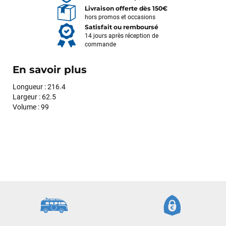
Livraison offerte dès 150€
hors promos et occasions
Satisfait ou remboursé
14 jours après réception de
commande
En savoir plus
Longueur : 216.4
Largeur : 62.5
Volume : 99
François
il y a un mois
J’ai commandé un pack via leur site internet. À peine la
commande validée, le magasin m’a appelé pour confirmer
avec moi les caractéristiques des équipements, me conseiller
sur le matériel à choisir, et m’a même offert du matériel en