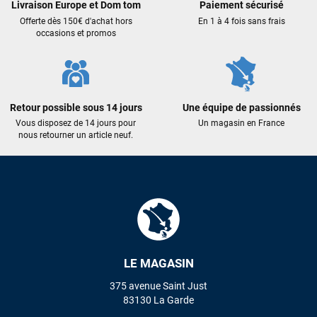
plus. Niveau réactivité, c’est au top : la commande est partie
Livraison Europe et Dom tom
Paiement sécurisé
le lendemain, et j’ai bien reçu tout le matériel dans un colis
Offerte dès 150€ d'achat hors
En 1 à 4 fois sans frais
propre et soigné. Plus qu’à tester ça sur l’eau ! Je
occasions et promos
recommande vivement ce magasin pour son
professionnalisme et sa réactivité.
Sébastien BACHELIER
il y a un mois
Retour possible sous 14 jours
Une équipe de passionnés
Cela faisait 6 mois que je galérais à remplacer ma board eux
Vous disposez de 14 jours pour
Un magasin en France
nous retourner un article neuf.
m'ont trouvé une pépite à laquelle je n'aurais jamais pensé !
Excellent conseil excellent prix et en plus super sympas. Merci
encore pour cette severne dyno !
Maronui RICHMOND
il y a 3 mois
J'ai acheté une voile d'occasion depuis Tahiti. Super service.
L'envoi a été rapide. La voile est arrivée en super état.
Mauruuru roa.
LE MAGASIN
375 avenue Saint Just
83130 La Garde
VOIR TOUS LES AVIS