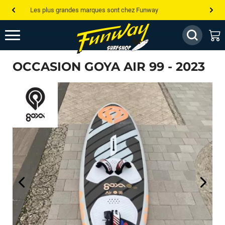
Les plus grandes marques sont chez Funway
Jusqu’à -75% de remise sur le windsurf, wingfoil, etc...
💰 Meilleur prix garanti — Moins cher ailleurs ? On s’aligne !
OCCASION GOYA AIR 99 - 2023
Besoin de conseils de pro ? Appelle nous !