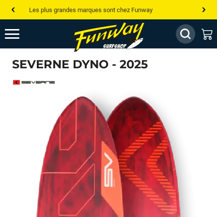
Les plus grandes marques sont chez Funway
Jusqu’à -75% de remise sur le windsurf, wingfoil, etc...
💰 Meilleur prix garanti — Moins cher ailleurs ? On s’aligne !
SEVERNE DYNO - 2025
Besoin de conseils de pro ? Appelle nous !