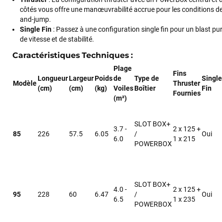
côtés vous offre une manœuvrabilité accrue pour les conditions 
and-jump.
Single Fin
: Passez à une configuration single fin pour un blast pur
de vitesse et de stabilité.
Caractéristiques Techniques
:
Plage
Fins
Longueur
Largeur
Poids
de
Type de
Single
Modèle
Thruster
(cm)
(cm)
(kg)
Voiles
Boîtier
Fin
Fournies
(m²)
SLOT BOX+
3.7 -
2 x 125 +
85
226
57.5
6.05
/
Oui
6.0
1 x 215
POWERBOX
SLOT BOX+
4.0 -
2 x 125 +
95
228
60
6.47
/
Oui
6.5
1 x 235
POWERBOX