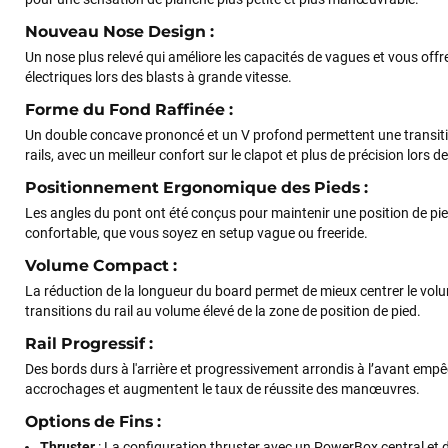
Nouveau Nose Design
:
Un nose plus relevé qui améliore les capacités de vagues et vous off
électriques lors des blasts à grande vitesse.
Forme du Fond Raffinée
:
Un double concave prononcé et un V profond permettent une transitio
rails, avec un meilleur confort sur le clapot et plus de précision lors d
Positionnement Ergonomique des Pieds
:
Les angles du pont ont été conçus pour maintenir une position de pie
confortable, que vous soyez en setup vague ou freeride.
Volume Compact
:
La réduction de la longueur du board permet de mieux centrer le volu
transitions du rail au volume élevé de la zone de position de pied.
Rail Progressif
:
Des bords durs à l'arrière et progressivement arrondis à l’avant empê
accrochages et augmentent le taux de réussite des manœuvres.
Options de Fins
:
Thruster
: La configuration thruster avec un PowerBox central et 