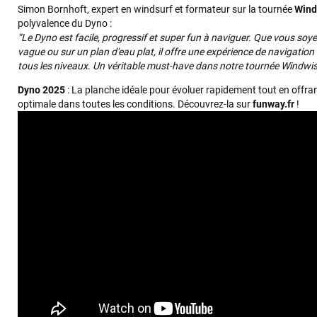
Simon Bornhoft, expert en windsurf et formateur sur la tournée
Wind
polyvalence du Dyno :
François
il y a un mois
“Le Dyno est facile, progressif et super fun à naviguer. Que vous soy
J’ai commandé un pack via leur site internet. À peine la
vague ou sur un plan d'eau plat, il offre une expérience de navigation 
commande validée, le magasin m’a appelé pour confirm
tous les niveaux. Un véritable must-have dans notre tournée Windwis
avec moi les caractéristiques des équipements, me conse
Dyno 2025
: La planche idéale pour évoluer rapidement tout en offr
sur le matériel à choisir, et m’a même offert du matériel 
optimale dans toutes les conditions. Découvrez-la sur
funway.fr
!
plus. Niveau réactivité, c’est au top : la commande est pa
le lendemain, et j’ai bien reçu tout le matériel dans un col
propre et soigné. Plus qu’à tester ça sur l’eau ! Je
recommande vivement ce magasin pour son
professionnalisme et sa réactivité.
Sébastien BACHELIER
il y a un mois
Cela faisait 6 mois que je galérais à remplacer ma board
m'ont trouvé une pépite à laquelle je n'aurais jamais pens
Excellent conseil excellent prix et en plus super sympas.
encore pour cette severne dyno !
Maronui RICHMOND
il y a 3 mois