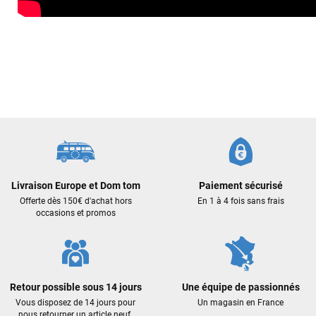
J'ai acheté une voile d'occasion depuis Tahiti. Super serv
L'envoi a été rapide. La voile est arrivée en super état.
Mauruuru roa.
VOIR TOUS LES AVIS
LAISSER UN AVIS
Livraison Europe et Dom tom
Paiement sécurisé
Offerte dès 150€ d'achat hors
En 1 à 4 fois sans frais
occasions et promos
Retour possible sous 14 jours
Une équipe de passionnés
Vous disposez de 14 jours pour
Un magasin en France
nous retourner un article neuf.