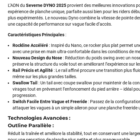
L’ADN du
Severne DYNO 2025
provient des meilleures innovations po
expérience de planche unique, parfaite aussi bien pour les riders déb
plus expérimentés. Le nouveau Dyno combine la vitesse de pointe de
une capacité de performance sur vague facile d’accès.
Caractéristiques Principales
:
Rockline Accéléré
: Inspiré du Nano, ce rocker plus plat permet un
avec une prise en main ultra-confortable dans les conditions de me
Nouveau Design du Nose
: Réduction du poids swing avec un nos
préserve la structure du voile tout en améliorant l’expérience sur l
Rail Précis et Agilité
: Le rail affiné procure une transition plus fluid
même sur les plus grandes tailles.
Swallow Tail
: Un tail avec coupe swallow pour maintenir de la cond
virages tout en prévenant l’enfoncement du pied arrière – idéal pour
progression.
Switch Facile Entre Vague et Freeride
: Passez de la configuratio
attaquer les vagues à un simple aileron pour une planche freeride u
Technologies Avancées
:
Outline Parallèle
:
Réduit la traînée et améliore la stabilité, tout en conservant une larg
pour une sensation de planche plus petite et plus manœuvrable.