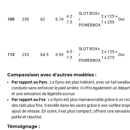
SLOT BOX+
4.2 -
2 x 125 +
105
230
62
6.74
/
Oui
7.0
1 x 255
POWERBOX
SLOT BOX+
4.5 -
2 x 125 +
115
233
64.5
6.93
/
Oui
7.5
1 x 275
POWERBOX
Comparaison avec d'autres modèles
:
Par rapport au Pyro
: Le Dyno est plus tolérant, avec un tail swallo
conduite sans enfoncer le pied arrière. Il offre également un dépar
et une sensation de légèreté accrue.
Par rapport au Fox
: Le Dyno est plus manœuvrable grâce à un roc
des rails plus fins. Il excelle dans les sauts grâce à son outline ins
ajout de vitesse. En outre, il est plus compact, offrant une sensati
petite et réactive.
Témoignage
: