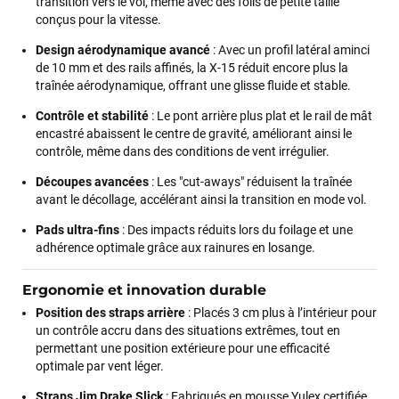
transition vers le vol, même avec des foils de petite taille
conçus pour la vitesse.
Design aérodynamique avancé
: Avec un profil latéral aminci
de 10 mm et des rails affinés, la X-15 réduit encore plus la
traînée aérodynamique, offrant une glisse fluide et stable.
Contrôle et stabilité
: Le pont arrière plus plat et le rail de mât
encastré abaissent le centre de gravité, améliorant ainsi le
contrôle, même dans des conditions de vent irrégulier.
Découpes avancées
: Les "cut-aways" réduisent la traînée
avant le décollage, accélérant ainsi la transition en mode vol.
Pads ultra-fins
: Des impacts réduits lors du foilage et une
adhérence optimale grâce aux rainures en losange.
Ergonomie et innovation durable
Position des straps arrière
: Placés 3 cm plus à l’intérieur pour
un contrôle accru dans des situations extrêmes, tout en
permettant une position extérieure pour une efficacité
optimale par vent léger.
Straps Jim Drake Slick
: Fabriqués en mousse Yulex certifiée