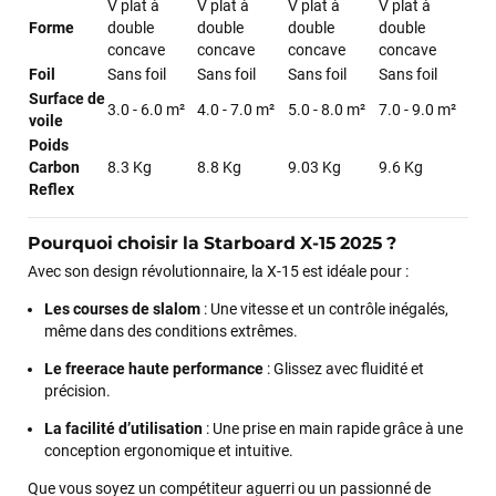
V plat à
V plat à
V plat à
V plat à
Forme
double
double
double
double
Sébastien BACHELIER
il y a un mois
concave
concave
concave
concave
Cela faisait 6 mois que je galérais à remplacer ma board eux
Foil
Sans foil
Sans foil
Sans foil
Sans foil
m'ont trouvé une pépite à laquelle je n'aurais jamais pensé !
Surface de
3.0 - 6.0 m²
4.0 - 7.0 m²
5.0 - 8.0 m²
7.0 - 9.0 m²
Excellent conseil excellent prix et en plus super sympas. Merci
voile
encore pour cette severne dyno !
Poids
Carbon
8.3 Kg
8.8 Kg
9.03 Kg
9.6 Kg
Reflex
Maronui RICHMOND
il y a 3 mois
J'ai acheté une voile d'occasion depuis Tahiti. Super service.
Pourquoi choisir la Starboard X-15 2025 ?
L'envoi a été rapide. La voile est arrivée en super état.
Avec son design révolutionnaire, la X-15 est idéale pour :
Mauruuru roa.
Les courses de slalom
: Une vitesse et un contrôle inégalés,
même dans des conditions extrêmes.
VOIR TOUS LES AVIS
Le freerace haute performance
: Glissez avec fluidité et
précision.
LAISSER UN AVIS
La facilité d’utilisation
: Une prise en main rapide grâce à une
conception ergonomique et intuitive.
Que vous soyez un compétiteur aguerri ou un passionné de