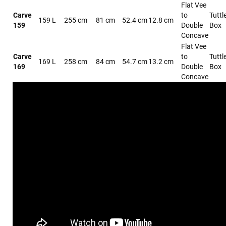
Flat Vee
Carve
to
Tuttl
159 L
255 cm
81 cm
52.4 cm
12.8 cm
159
Double
Box
Concave
Flat Vee
Carve
to
Tuttl
169 L
258 cm
84 cm
54.7 cm
13.2 cm
169
Double
Box
Concave