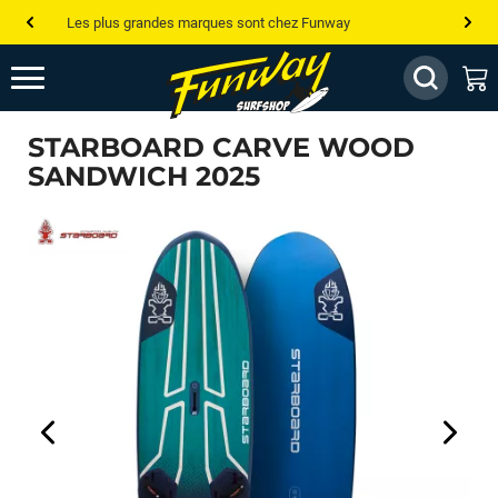
Les plus grandes marques sont chez Funway
Jusqu’à -75% de remise sur le windsurf, wingfoil, etc...
💰 Meilleur prix garanti — Moins cher ailleurs ? On s’aligne !
STARBOARD CARVE WOOD
Besoin de conseils de pro ? Appelle nous !
SANDWICH 2025