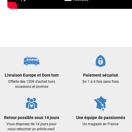
Livraison Europe et Dom tom
Paiement sécurisé
Offerte dès 150€ d'achat hors
En 1 à 4 fois sans frais
occasions et promos
François
il y a un mois
Retour possible sous 14 jours
Une équipe de passionnés
J’ai commandé un pack via leur site internet. À pe
Vous disposez de 14 jours pour
Un magasin en France
commande validée, le magasin m’a appelé pour c
nous retourner un article neuf.