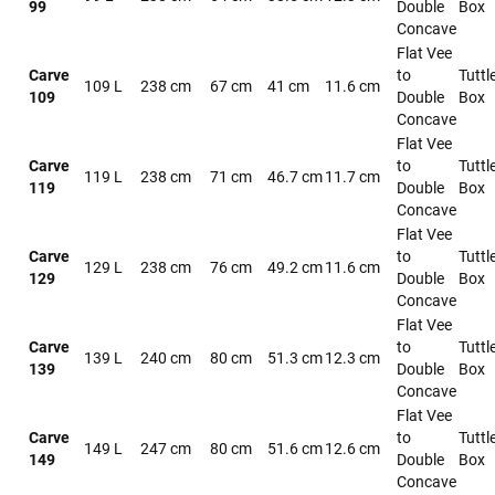
99
Double
Box
Concave
Flat Vee
Carve
to
Tuttl
109 L
238 cm
67 cm
41 cm
11.6 cm
109
Double
Box
Concave
Flat Vee
Carve
to
Tuttl
119 L
238 cm
71 cm
46.7 cm
11.7 cm
119
Double
Box
Concave
Flat Vee
Carve
to
Tuttl
129 L
238 cm
76 cm
49.2 cm
11.6 cm
129
Double
Box
Concave
Flat Vee
Carve
to
Tuttl
139 L
240 cm
80 cm
51.3 cm
12.3 cm
139
Double
Box
Concave
Flat Vee
Carve
to
Tuttl
149 L
247 cm
80 cm
51.6 cm
12.6 cm
149
Double
Box
Concave