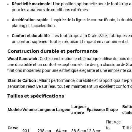
Réactivité maximale
: Une position optionnelle pour le footstrap arr
pour les amateurs de conditions extrêmes.
Accélération rapide
: Inspirée de la ligne de course iSonic, la doubl
planing et l’accélération.
Confort et durabilité
: Les footstraps Jim Drake Slick, fabriqués e
un confort supérieur tout en réduisant l'impact environnemental.
Construction durable et performante
Wood Sandwich
: Cette construction emblématique utilise du bois de 
une durabilité et un confort exceptionnels. Le design classique de Sta
finitions modernes pour une esthétique élégante et une empreinte ca
Starlite Carbon
: Alliant performance, durabilité et rapport qualité-pr
sensation réactive sur l'eau tout en maintenant un excellent confort 
Tailles et spécifications
Largeur
Boîti
Modèle
Volume
Longueur
Largeur
Épaisseur
Shape
arrière
d’ail
Flat Vee
Carve
to
Tuttl
99 L
238 cm
64 cm
38.5 cm
12.3 cm