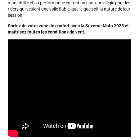
L'envoi a été rapide. La voile est arrivée en super état.
maniabilité et sa performance en font un choix privilégié pour les
Mauruuru roa.
riders qui veulent une voile fiable, quelle que soit la nature de leur
session.
Sortez de votre zone de confort avec la Severne Moto 2025 et
VOIR TOUS LES AVIS
maîtrisez toutes les conditions de vent.
LAISSER UN AVIS