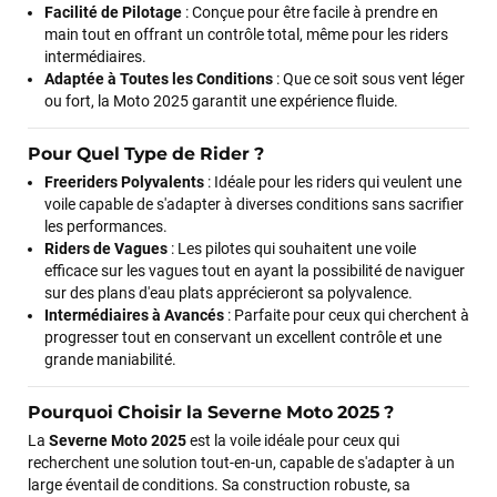
Facilité de Pilotage
: Conçue pour être facile à prendre en
J’ai commandé un pack via leur site internet. À peine la
main tout en offrant un contrôle total, même pour les riders
commande validée, le magasin m’a appelé pour confirmer
intermédiaires.
avec moi les caractéristiques des équipements, me conseiller
Adaptée à Toutes les Conditions
: Que ce soit sous vent léger
sur le matériel à choisir, et m’a même offert du matériel en
ou fort, la Moto 2025 garantit une expérience fluide.
plus. Niveau réactivité, c’est au top : la commande est partie
le lendemain, et j’ai bien reçu tout le matériel dans un colis
Pour Quel Type de Rider ?
propre et soigné. Plus qu’à tester ça sur l’eau ! Je
Freeriders Polyvalents
: Idéale pour les riders qui veulent une
recommande vivement ce magasin pour son
voile capable de s'adapter à diverses conditions sans sacrifier
professionnalisme et sa réactivité.
les performances.
Riders de Vagues
: Les pilotes qui souhaitent une voile
efficace sur les vagues tout en ayant la possibilité de naviguer
Sébastien BACHELIER
il y a un mois
sur des plans d'eau plats apprécieront sa polyvalence.
Cela faisait 6 mois que je galérais à remplacer ma board eux
Intermédiaires à Avancés
: Parfaite pour ceux qui cherchent à
m'ont trouvé une pépite à laquelle je n'aurais jamais pensé !
progresser tout en conservant un excellent contrôle et une
Excellent conseil excellent prix et en plus super sympas. Merci
grande maniabilité.
encore pour cette severne dyno !
Pourquoi Choisir la Severne Moto 2025 ?
La
Severne Moto 2025
est la voile idéale pour ceux qui
Maronui RICHMOND
il y a 3 mois
recherchent une solution tout-en-un, capable de s'adapter à un
J'ai acheté une voile d'occasion depuis Tahiti. Super service.
large éventail de conditions. Sa construction robuste, sa