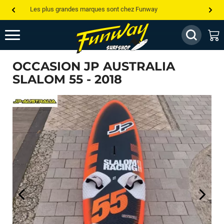
Les plus grandes marques sont chez Funway
Jusqu’à -75% de remise sur le windsurf, wingfoil, etc...
💰 Meilleur prix garanti — Moins cher ailleurs ? On s’aligne !
OCCASION JP AUSTRALIA
Besoin de conseils de pro ? Appelle nous !
SLALOM 55 - 2018