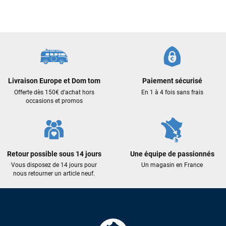
J’ai commandé un pack via leur site internet. À peine la
commande validée, le magasin m’a appelé pour confirmer
avec moi les caractéristiques des équipements, me conseiller
sur le matériel à choisir, et m’a même offert du matériel en
plus. Niveau réactivité, c’est au top : la commande est partie
le lendemain, et j’ai bien reçu tout le matériel dans un colis
propre et soigné. Plus qu’à tester ça sur l’eau ! Je
recommande vivement ce magasin pour son
professionnalisme et sa réactivité.
Livraison Europe et Dom tom
Paiement sécurisé
Offerte dès 150€ d'achat hors
En 1 à 4 fois sans frais
occasions et promos
Sébastien BACHELIER
il y a un mois
Cela faisait 6 mois que je galérais à remplacer ma board eux
m'ont trouvé une pépite à laquelle je n'aurais jamais pensé !
Excellent conseil excellent prix et en plus super sympas. Merci
Retour possible sous 14 jours
Une équipe de passionnés
encore pour cette severne dyno !
Vous disposez de 14 jours pour
Un magasin en France
nous retourner un article neuf.
Maronui RICHMOND
il y a 3 mois
J'ai acheté une voile d'occasion depuis Tahiti. Super service.
L'envoi a été rapide. La voile est arrivée en super état.
Mauruuru roa.